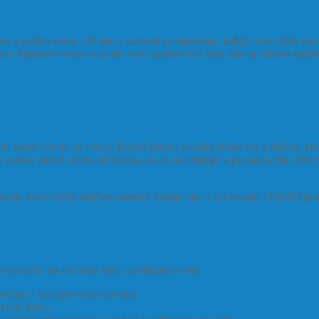
čov z celého sveta. Od hier s kartami po automaty, každý si tu môže ná
u. Pripravte sa na cestu do sveta kasínových hier, kde sa zábava snúb
iť svoje šťastie na výhry. Každé kasíno ponúka rôzne hry a služby, kto
ne závisí nielen od šťastia, ale aj od stratégií a poznania hier. Pre tý
cie, ktoré môžu hráčom pomôcť získať viac z ich hrania. Dôležité je 
m pomôžu na začiatku tejto vzrušujúcej cesty:
esťou a širokým výberom hier.
rebné údaje.