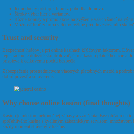
Jednoduchý prístup k hrám z pohodlia domova.
Široký výber hier a variantov.
Rôzne bonusy a promo akcie na zvýšenie vašich šancí na výhru
Možnosť hrať zdarma v demo režime pred investovaním skutoč
Trust and security
Bezpečnosť hráčov je pri online kasínach kľúčovým faktorom. Dôveryh
registráciou je dôležité skontrolovať, či má kasíno platné licencie a
prispieva k celkovému pocitu bezpečia.
Zabezpečenie prostredníctvom viacerých platobných metód a podrobné i
dobrú povesť a sú overené.
Why choose online kasíno (final thoughts)
Kasíno je miestom nekonečnej zábavy a vzrušenia. Bez ohľadu na to, 
spoľahlivého kasína s kvalitným zákazníckym servisom, množstvom hie
každý moment strávený v kasíne.