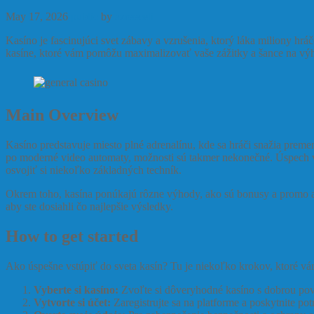
May 17, 2026
public
by
azreeceli
Kasíno je fascinujúci svet zábavy a vzrušenia, ktorý láka miliony hrá
kasíne, ktoré vám pomôžu maximalizovať vaše zážitky a šance na výhr
Main Overview
Kasíno predstavuje miesto plné adrenalínu, kde sa hráči snažia premen
po moderné video automaty, možnosti sú takmer nekonečné. Úspech v kasí
osvojiť si niekoľko základných techník.
Okrem toho, kasína ponúkajú rôzne výhody, ako sú bonusy a promo ak
aby ste dosiahli čo najlepšie výsledky.
How to get started
Ako úspešne vstúpiť do sveta kasín? Tu je niekoľko krokov, ktoré vá
Vyberte si kasíno:
Zvoľte si dôveryhodné kasíno s dobrou pov
Vytvorte si účet:
Zaregistrujte sa na platforme a poskytnite pot