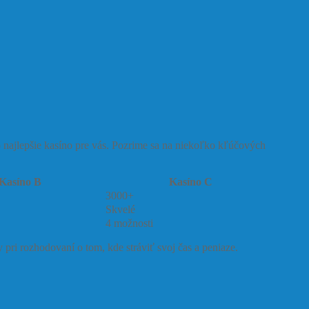
o najlepšie kasíno pre vás. Pozrime sa na niekoľko kľúčových
Kasíno B
Kasíno C
3000+
Skvelé
4 možnosti
y pri rozhodovaní o tom, kde stráviť svoj čas a peniaze.