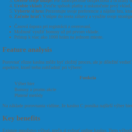
Overte svoje údaje:
Pre zabezpečenie bezpečnosti a ochrany os
Urobte vklad:
Zvoľte spôsob platby a uskutočnite prvý vklad, 
Vyberte si hru:
Prezentujte svoje preferencie a nájdite hru, kto
Začnite hrať:
Vstúpte do sveta zábavy a využite svoje stratégi
Časová úspora pri registrácii a overovaní.
Možnosť využiť bonusy už pri prvom vklade.
Prístup k viac ako 1000 hrám na jednom mieste.
Feature analysis
Porovnať rôzne kasína môže byť zložitý proces, ale je dôležité vedie
aspektov, ktoré treba zohľadniť pri výbere:
Funkcia
Výber hier
Bonusy a promo akcie
Platené metódy
Na základe porovnania vidíme, že kasíno C ponúka najširší výber hier, 
Key benefits
Existuje množstvo výhod, prečo si vybrať online kasíno. Tieto výhody 