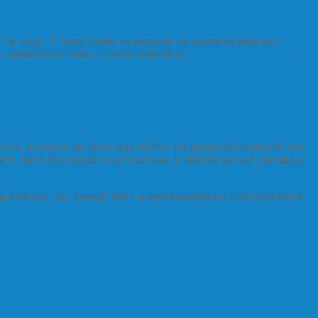
jsť to svoje. V tomto článku sa pozrieme na tajomstvá úspechu v
i s možnosťami zisku, a možno objavíte aj
najlepsie online casino
.
ré sú atraktívne pre rôzne typy hráčov. Od klasických stolových hier
ch, ktorí chcú zlepšiť svoje zručnosti, je dôležité poznať pravidlá a
aj pochopiť, ako fungujú šance a pravdepodobnosti v rôznych hrách,