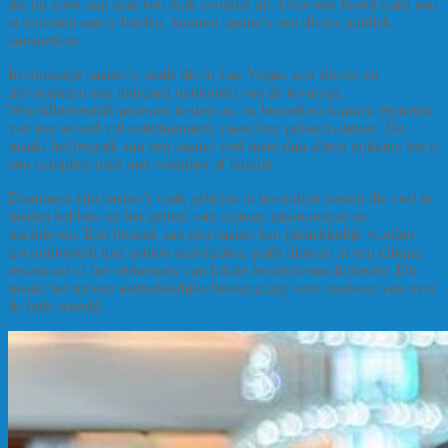
die op zoek zijn naar een leuk avondje uit. Door een breed scala aan
activiteiten aan te bieden, kunnen casino’s een divers publiek
aanspreken.
In sommige casino’s, zoals die in Las Vegas, zijn shows en
uitvoeringen een integraal onderdeel van de ervaring.
Wereldberoemde artiesten treden op, en bezoekers kunnen genieten
van een avond vol entertainment, naast hun gokactiviteiten. Dit
maakt het bezoek aan een casino veel meer dan alleen gokken; het is
een complete uitje met vrienden of familie.
Daarnaast zijn casino’s vaak gelegen in levendige steden die veel te
bieden hebben op het gebied van cultuur, gastronomie en
nachtleven. Een bezoek aan een casino kan gemakkelijk worden
gecombineerd met andere activiteiten, zoals dineren in een chique
restaurant of het verkennen van lokale bezienswaardigheden. Dit
maakt het tot een aantrekkelijke bestemming voor toeristen van over
de hele wereld.