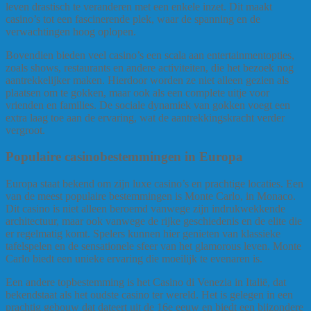
leven drastisch te veranderen met een enkele inzet. Dit maakt
casino’s tot een fascinerende plek, waar de spanning en de
verwachtingen hoog oplopen.
Bovendien bieden veel casino’s een scala aan entertainmentopties,
zoals shows, restaurants en andere activiteiten, die het bezoek nog
aantrekkelijker maken. Hierdoor worden ze niet alleen gezien als
plaatsen om te gokken, maar ook als een complete uitje voor
vrienden en families. De sociale dynamiek van gokken voegt een
extra laag toe aan de ervaring, wat de aantrekkingskracht verder
vergroot.
Populaire casinobestemmingen in Europa
Europa staat bekend om zijn luxe casino’s en prachtige locaties. Een
van de meest populaire bestemmingen is Monte Carlo, in Monaco.
Dit casino is niet alleen beroemd vanwege zijn indrukwekkende
architectuur, maar ook vanwege de rijke geschiedenis en de elite die
er regelmatig komt. Spelers kunnen hier genieten van klassieke
tafelspelen en de sensationele sfeer van het glamorous leven. Monte
Carlo biedt een unieke ervaring die moeilijk te evenaren is.
Een andere topbestemming is het Casino di Venezia in Italië, dat
bekendstaat als het oudste casino ter wereld. Het is gelegen in een
prachtig gebouw dat dateert uit de 16e eeuw en biedt een bijzondere