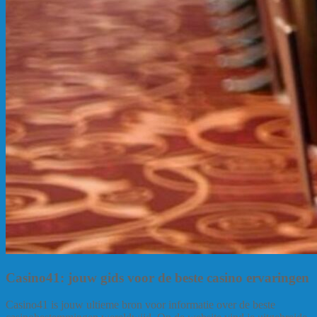
Casino41: jouw gids voor de beste casino ervaringen
Casino41 is jouw ultieme bron voor informatie over de beste