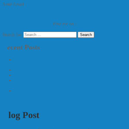
Amir Arsad
Traveller | Content Creator | Travel vlogger
Find me on :
Contact Me
Search for:
Recent Posts
How to claim your welcome offer at 7abet Casino: a
beginner’s guide
Istražite Cazeus Casino: što nude u svijetu slot igara i uživo
Ontdek de beste casinospellen in 2026: van slots tot live tafels
Jak zacząć grać na nginx: krok po kroku do bezpiecznej
zabawy
Legal Guidelines for Gambling What You Need to Know
About International Betting Companies: Bonuses, Markets,
and Withdrawals
Blog Post