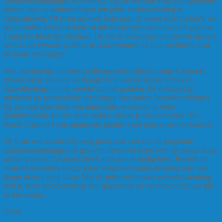
casinobestemmingen wereldwijd. Op de website vind je uitgebreide
gidsen, tips en aanbevelingen om jouw casino-ervaring te
optimaliseren. Of je nu op zoek bent naar de meest luxe casino’s, de
spannendste evenementen, of informatie over verantwoord gokken,
Casino41 biedt het allemaal. De site is ontworpen om zowel nieuwe
spelers als ervaren gokkers te ondersteunen bij hun zoektocht naar
de beste ervaringen.
Met regelmatige updates en diepgaande artikelen zorgt Casino41
ervoor dat je altijd op de hoogte bent van de laatste trends en
ontwikkelingen in de wereld van het gokken. De deskundige
adviezen en persoonlijke ervaringen van andere bezoekers dragen
bij aan een rijke bron van informatie, waardoor je beter
geïnformeerde keuzes kunt maken tijdens je casinobezoek. Dit
maakt Casino41 een onmisbare partner voor iedere casinobezoeker.
Of je nu een weekendje weg plant naar een van de populaire
casinobestemmingen of gewoon meer wilt leren over de psychologie
achter gokken, Casino41 heeft alles wat je nodig hebt. Bezoek de
website en ontdek hoe je jouw volgende casino-ervaring naar een
hoger niveau kunt tillen. Met de juiste informatie en ondersteuning
ben je beter voorbereid op een spannende en verantwoordelijke tijd
in het casino.
Share