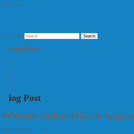
Amir Arsad
Traveller | Content Creator | Travel vlogger
Contact Me
Search for:
Recent Posts
Istražite Cazeus Casino: što nude u svijetu slot igara i uživo
Ontdek de beste casinospellen in 2026: van slots tot live tafels
Jak zacząć grać na nginx: krok po kroku do bezpiecznej zabaw
Legal Guidelines for Gambling What You Need to Know About 
Exploring the thrill Online gambling versus the traditional casi
Blog Post
Winhero casino: Πώς να προχω
May 23, 2026
public
by
azreeceli