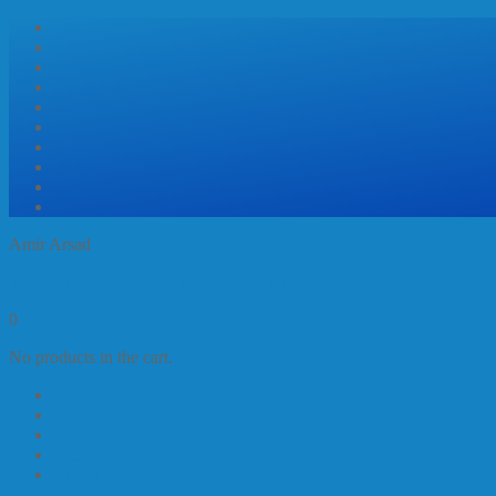
Amir Arsad
Traveller | Content Creator | Travel vlogger
0
No products in the cart.
About
Projects
Blog
Shop
Contact