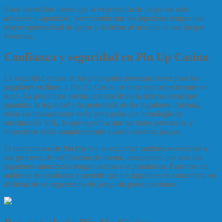
Estos beneficios hacen que la experiencia de juego sea más
accesible y agradable, permitiendo que los jugadores tengan una
mayor oportunidad de ganar y disfrutar al máximo de sus juegos
favoritos.
Confianza y seguridad en Pin Up Casino
La seguridad es una de las principales preocupaciones para los
jugadores en línea, y Pin Up Casino se toma este aspecto muy en
serio. La plataforma cuenta con una licencia internacional que
garantiza la legalidad y la protección de los jugadores. Además,
todas las transacciones están protegidas por tecnología de
encriptación SSL, lo que significa que tus datos personales y
financieros están completamente a salvo mientras juegas.
El compromiso de Pin Up con la seguridad también se extiende a
sus procesos de verificación de cuenta, asegurando que solo los
jugadores autorizados tengan acceso a la plataforma. Esto crea un
ambiente de confianza y permite que los jugadores se concentren en
disfrutar de su experiencia de juego sin preocupaciones.