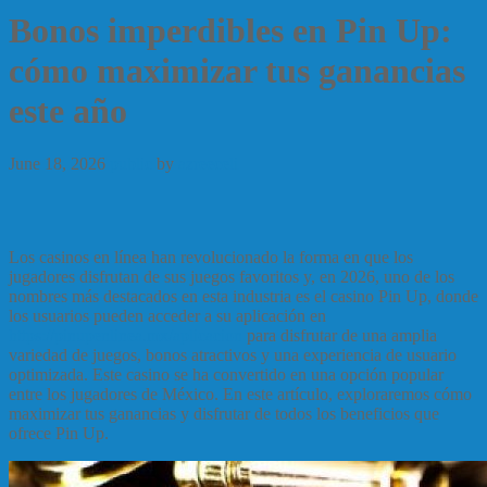
Bonos imperdibles en Pin Up:
cómo maximizar tus ganancias
este año
June 18, 2026
public
by
azreeceli
Los casinos en línea han revolucionado la forma en que los
jugadores disfrutan de sus juegos favoritos y, en 2026, uno de los
nombres más destacados en esta industria es el casino Pin Up, donde
los usuarios pueden acceder a su aplicación en
https://pinupenlinea.mx/aplicacion
para disfrutar de una amplia
variedad de juegos, bonos atractivos y una experiencia de usuario
optimizada. Este casino se ha convertido en una opción popular
entre los jugadores de México. En este artículo, exploraremos cómo
maximizar tus ganancias y disfrutar de todos los beneficios que
ofrece Pin Up.