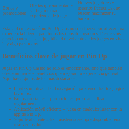
Nuevos jugadores y
Ofertas que aumentan el
Bonos y
usuarios frecuentes que
saldo y mejoran la
promociones
buscan maximizar su
experiencia de juego.
bankroll.
Esta tabla muestra cómo Pin Up Casino se esfuerza por ofrecer una
experiencia integral para todos los tipos de jugadores. Desde slots
emocionantes hasta la jugabilidad envolvente de los juegos en vivo,
hay algo para todos.
Beneficios clave de jugar en Pin Up
Jugar en Pin Up Casino no solo es emocionante, sino que también
ofrece numerosos beneficios que mejoran tu experiencia general.
Aquí hay algunos de los más destacados:
Interfaz intuitiva – fácil navegación para encontrar tus juegos
favoritos.
Bonos constantes – promociones que se actualizan
regularmente.
Aplicación móvil eficiente – juega en cualquier lugar con la
app de Pin Up.
Soporte al cliente 24/7 – asistencia siempre disponible para
resolver tus dudas.