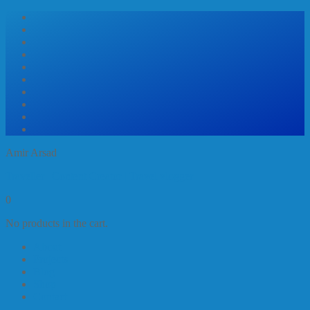
Amir Arsad
Traveller | Content Creator | Travel vlogger
0
No products in the cart.
About
Projects
Blog
Shop
Contact