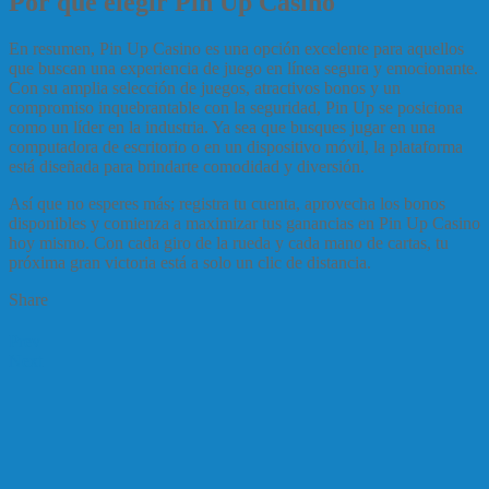
Por qué elegir Pin Up Casino
En resumen, Pin Up Casino es una opción excelente para aquellos
que buscan una experiencia de juego en línea segura y emocionante.
Con su amplia selección de juegos, atractivos bonos y un
compromiso inquebrantable con la seguridad, Pin Up se posiciona
como un líder en la industria. Ya sea que busques jugar en una
computadora de escritorio o en un dispositivo móvil, la plataforma
está diseñada para brindarte comodidad y diversión.
Así que no esperes más; registra tu cuenta, aprovecha los bonos
disponibles y comienza a maximizar tus ganancias en Pin Up Casino
hoy mismo. Con cada giro de la rueda y cada mano de cartas, tu
próxima gran victoria está a solo un clic de distancia.
Share
Prev
Next