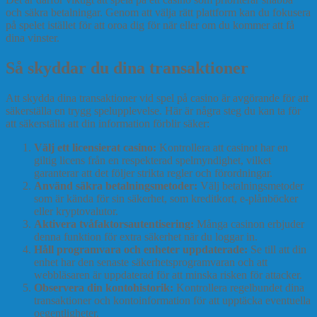
och säkra betalningar. Genom att välja rätt plattform kan du fokusera
på spelet istället för att oroa dig för när eller om du kommer att få
dina vinster.
Så skyddar du dina transaktioner
Att skydda dina transaktioner vid spel på casino är avgörande för att
säkerställa en trygg spelupplevelse. Här är några steg du kan ta för
att säkerställa att din information förblir säker:
Välj ett licensierat casino:
Kontrollera att casinot har en
giltig licens från en respekterad spelmyndighet, vilket
garanterar att det följer strikta regler och förordningar.
Använd säkra betalningsmetoder:
Välj betalningsmetoder
som är kända för sin säkerhet, som kreditkort, e-plånböcker
eller kryptovalutor.
Aktivera tvåfaktorsautentisering:
Många casinon erbjuder
denna funktion för extra säkerhet när du loggar in.
Håll programvara och enheter uppdaterade:
Se till att din
enhet har den senaste säkerhetsprogramvaran och att
webbläsaren är uppdaterad för att minska risken för attacker.
Observera din kontohistorik:
Kontrollera regelbundet dina
transaktioner och kontoinformation för att upptäcka eventuella
oegentligheter.