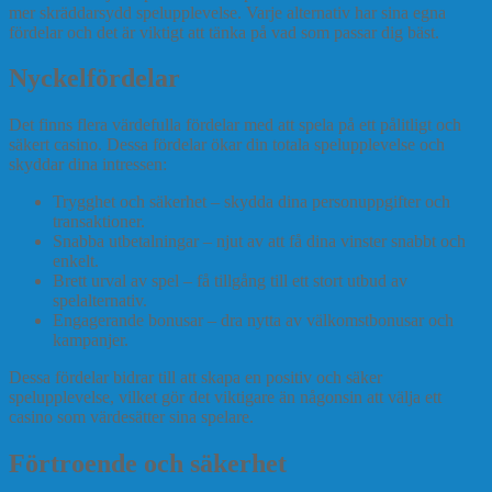
mer skräddarsydd spelupplevelse. Varje alternativ har sina egna
fördelar och det är viktigt att tänka på vad som passar dig bäst.
Nyckelfördelar
Det finns flera värdefulla fördelar med att spela på ett pålitligt och
säkert casino. Dessa fördelar ökar din totala spelupplevelse och
skyddar dina intressen:
Trygghet och säkerhet – skydda dina personuppgifter och
transaktioner.
Snabba utbetalningar – njut av att få dina vinster snabbt och
enkelt.
Brett urval av spel – få tillgång till ett stort utbud av
spelalternativ.
Engagerande bonusar – dra nytta av välkomstbonusar och
kampanjer.
Dessa fördelar bidrar till att skapa en positiv och säker
spelupplevelse, vilket gör det viktigare än någonsin att välja ett
casino som värdesätter sina spelare.
Förtroende och säkerhet