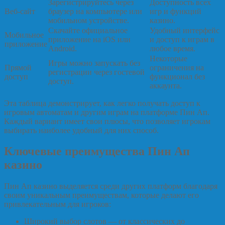
Зарегистрируйтесь через
Доступность всех
Веб-сайт
браузер на компьютере или
игр и функций
мобильном устройстве.
казино.
Скачайте официальное
Удобный интерфейс
Мобильное
приложение на iOS или
и доступ к играм в
приложение
Android.
любое время.
Некоторые
Игры можно запускать без
Прямой
ограничения на
регистрации через гостевой
доступ
функционал без
доступ.
аккаунта.
Эта таблица демонстрирует, как легко получать доступ к
игровым автоматам и другим играм на платформе Пин Ап.
Каждый вариант имеет свои плюсы, что позволяет игрокам
выбирать наиболее удобный для них способ.
Ключевые преимущества Пин Ап
казино
Пин Ап казино выделяется среди других платформ благодаря
своим уникальным преимуществам, которые делают его
привлекательным для игроков:
Широкий выбор слотов — от классических до