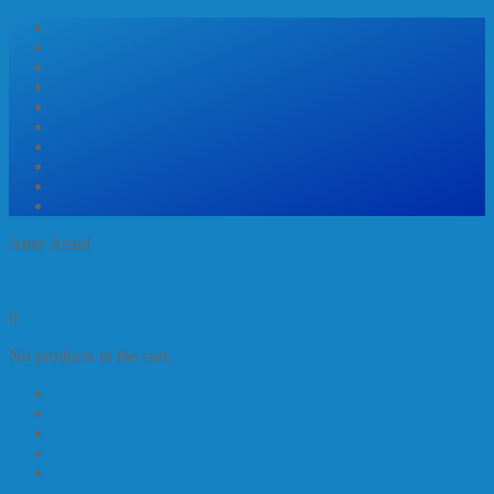
Amir Arsad
Traveller | Content Creator | Travel vlogger
0
No products in the cart.
About
Projects
Blog
Shop
Contact