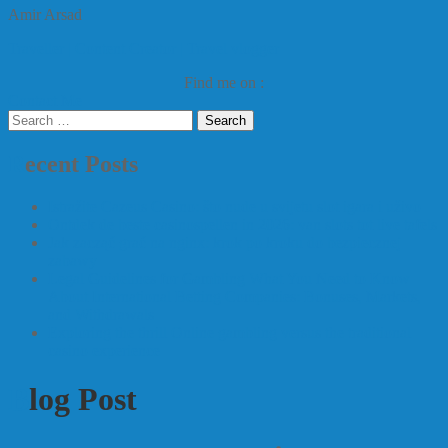
Amir Arsad
Traveller | Content Creator | Travel vlogger
Find me on :
Contact Me
Search
for:
Recent Posts
Istražite Cazeus Casino: što nude u svijetu slot igara i uživo
Ontdek de beste casinospellen in 2026: van slots tot live tafels
Jak zacząć grać na nginx: krok po kroku do bezpiecznej
zabawy
Legal Guidelines for Gambling What You Need to Know
About International Betting Companies: Bonuses, Markets,
and Withdrawals
Exploring the thrill Online gambling versus the traditional
casino experience
Blog Post