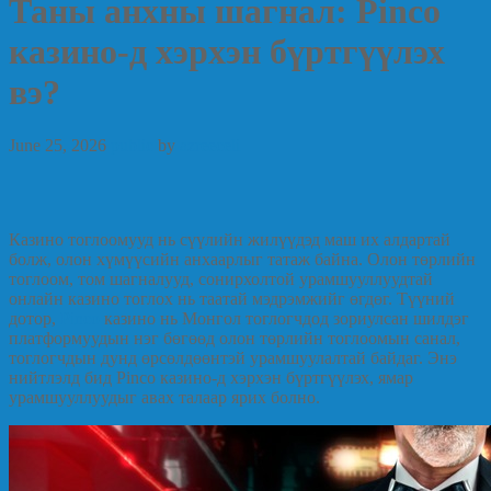
Таны анхны шагнал: Pinco
казино-д хэрхэн бүртгүүлэх
вэ?
June 25, 2026
public
by
azreeceli
Казино тоглоомууд нь сүүлийн жилүүдэд маш их алдартай
болж, олон хүмүүсийн анхаарлыг татаж байна. Олон төрлийн
тоглоом, том шагналууд, сонирхолтой урамшууллуудтай
онлайн казино тоглох нь таатай мэдрэмжийг өгдөг. Түүний
дотор,
Pinco
казино нь Монгол тоглогчдод зориулсан шилдэг
платформуудын нэг бөгөөд олон төрлийн тоглоомын санал,
тоглогчдын дунд өрсөлдөөнтэй урамшуулалтай байдаг. Энэ
нийтлэлд бид Pinco казино-д хэрхэн бүртгүүлэх, ямар
урамшууллуудыг авах талаар ярих болно.