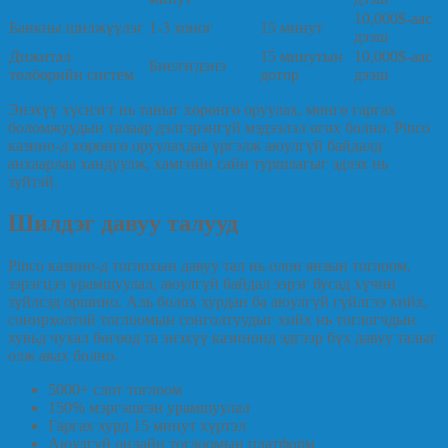
10,000$-аас
Банкны шилжүүлэг
1-3 хоног
15 минут
дээш
Дижитал
15 минутын
10,000$-аас
Биелэгдэнэ
төлбөрийн систем
дотор
дээш
Энэхүү хүснэгт нь таныг хөрөнгө оруулах, мөнгө гаргах
боломжуудын талаар дэлгэрэнгүй мэдээлэл өгөх болно. Pinco
казино-д хөрөнгө оруулахдаа үргэлж аюулгүй байдалд
анхаарлаа хандуулж, хамгийн сайн туршлагыг эдлэх нь
зүйтэй.
Шилдэг давуу талууд
Pinco казино-д тоглохын давуу тал нь олон янзын тоглоом,
зэрэгцээ урамшуулал, аюулгүй байдал зэрэг бусад хүчин
зүйлсэд оршино. Аль болох хурдан ба аюулгүй гүйлгээ хийх,
сонирхолтой тоглоомын сонголтуудыг хийх нь тоглогчдын
хувьд чухал бөгөөд та энэхүү казинонд эдгээр бүх давуу талыг
олж авах болно.
5000+ слот тоглоом
150% мэргэшсэн урамшуулал
Гаргах хурд 15 минут хүртэл
Аюулгүй онлайн тоглоомын платформ