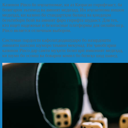
Казинои Pinco бо иҷозатномае, ки аз Кюрасао гирифтааст, ба
бозигарон эътимод ва амният медиҳад. Ин иҷозатнома нишон
медиҳад, ки казино бо стандартҳои баланд ва қоидаҳои
беэътибори бозӣ ва амният фаро гирифта шудааст. Для тех,
кто ищет надежные и безопасные платформы для онлайн-игр,
Pinco является отличным выбором.
Системаи пардохти кафолатдодашударо бо назардошти
амнияти шахсии шуморо таъмин мекунад. Ин ҷавобгарии
казинои Pinco дар самти муҳити бозигарӣ имконият медиҳад,
ки шумо бо осоиш ва боварии комил бо бозиҳо шод шавед.