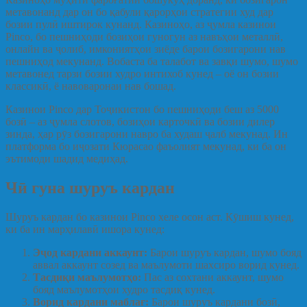
метавонанд дар он бо қабули қарорҳои стратегии худ дар
бозии пулӣ иштирок кунанд. Казиноҳо, аз ҷумла казинои
Pinco, бо пешниҳоди бозиҳои гуногун аз навъҳои металлӣ,
онлайн ва ҷолиб, имкониятҳои зиёде барои бозигарони нав
пешниҳод мекунанд. Вобаста ба талабот ва завқи шумо, шумо
метавонед тарзи бозии худро интихоб кунед – оё он бозии
классикӣ, ё навоваронаи нав бошад.
Казинои Pinco дар Тоҷикистон бо пешниҳоди беш аз 5000
бозӣ – аз ҷумла слотов, бозиҳои карточкӣ ва бозии дилер
зинда, ҳар рӯз бозигарони навро ба худаш ҷалб мекунад. Ин
платформа бо иҷозати Кюрасао фаъолият мекунад, ки ба он
эътимоди шадид медиҳад.
Чӣ гуна шуруъ кардан
Шуруъ кардан бо казинои Pinco хеле осон аст. Кӯшиш кунед,
ки ба ин марҳилавӣ ишора кунед:
Эҷод кардани аккаунт:
Барои шуруъ кардан, шумо бояд
аввал аккаунт созед ва маълумоти шахсиро ворид кунед.
Тасдиқи маълумотҳо:
Пас аз сохтани аккаунт, шумо
бояд маълумотҳои худро тасдиқ кунед.
Ворид кардани маблағ:
Барои шуруъ кардани бозӣ,