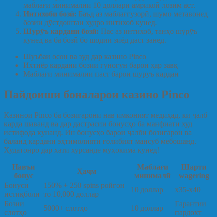
маблағи минималии 10 доллари амрикоӣ лозим аст.
Интихоби бозӣ:
Баъд аз маблағгузорӣ, шумо метавонед
бозии дӯстдоштаи худро интихоб кунед.
Шурӯъ кардани бозӣ:
Пас аз интихоб, танҳо шурӯъ
кунед ва ба бозӣ бо шодии зиёд даст занед.
Шуъбаи осон ва зуд дар казино Pinco
Ихтиёр кардани бозии гуногун барои ҳар завқ
Маблағи минималии паст барои шуруъ кардан
Пайдоиши боналарои казино Pinco
Казинои Pinco ба бозигарони нав имконият медиҳад, ки ҷалб
карда шаванд ва дар дастрасии бонусҳо ба манфиати худ
истифода кунанд. Ин бонусҳо барои ҷалби бозигарон ва
баланд кардани эҳтимолияти ғолибият мансуб мебошанд.
Худатонро дар хати хурсанде муҳокима кунед!
Навъи
Маблағи
Шарти
Ҳаҷм
бонус
минималӣ
wagering
Бонуси
150% + 250 spins ройгон
10 доллар
x35-x40
истиқболи
то 10,000 доллар
Бозии
Гарантии
5000+ слотҳо
10 доллар
слотҳо
пардохт