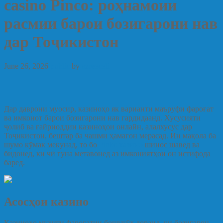
casino Pinco: роҳнамоии
расмии барои бозигарони нав
дар Тоҷикистон
June 26, 2026
public
by
azreeceli
Дар даврони муосир, казиноҳо як варианти маъруфи фароғат
ва имконот барои бозигарони нав гардидаанд. Хусусияти
ҷолиб ва ғайриоддии казиноҳои онлайн, алалхусус дар
Тоҷикистон, бештар ба чашми ҳамагон мерасад. Ин мақола ба
шумо кӯмак мекунад, то бо
Pinko казино
шинос шавед ва
бидонед, ки чӣ гуна метавонед аз имкониятҳои он истифода
баред.
Асосҳои казино
Казиноҳо муҳити фароғатии бошукӯҳ доранд, ки бозигарон