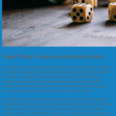
Чаро Pinco Casino-ро интихоб кунед
Казинои Pinco барои бозигарони нав ва бо таҷриба беҳтарин
интихоб мебошад. Бо шумори зиёди бозиҳо, бонусҳои аълои
истиқбол ва пардохтҳои кафолатдодашуд, ҳар бозигаре
метавонад таҷрибаи фаромӯшнашавандаро бигирад. Ин
казино имконият медиҳад, ки шумораи зиёдтар бозигарони
нав шод шаванд ва ба ҷаҳони бозии онлайн шенен.
Бо диққат ба талаботи бозингарон, казинои Pinco ба одамон
имконият медиҳад, ки метавонанд бо муҳити аъло ва бозиҳои
гуногун хурсанд шаванд. Ҳар як бозигар, ки ба ин казино
ворид мешавад, имконият дорад, ки бо шодии зиёд таҷрибаи