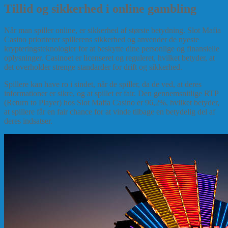
Tillid og sikkerhed i online gambling
Når man spiller online, er sikkerhed af største betydning. Slot Mafia
Casino prioriterer spillerens sikkerhed og anvender de nyeste
krypteringsteknologier for at beskytte dine personlige og finansielle
oplysninger. Casinoet er licenseret og reguleret, hvilket betyder, at
det overholder strenge standarder for drift og sikkerhed.
Spillere kan have ro i sindet, når de spiller, da de ved, at deres
informationer er sikre, og at spillet er fair. Den gennemsnitlige RTP
(Return to Player) hos Slot Mafia Casino er 96,2%, hvilket betyder,
at spillere får en fair chance for at vinde tilbage en betydelig del af
deres indsatser.