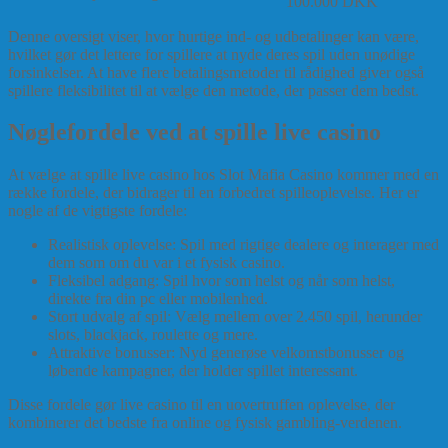
100.000 DKK
Denne oversigt viser, hvor hurtige ind- og udbetalinger kan være,
hvilket gør det lettere for spillere at nyde deres spil uden unødige
forsinkelser. At have flere betalingsmetoder til rådighed giver også
spillere fleksibilitet til at vælge den metode, der passer dem bedst.
Nøglefordele ved at spille live casino
At vælge at spille live casino hos Slot Mafia Casino kommer med en
række fordele, der bidrager til en forbedret spilleoplevelse. Her er
nogle af de vigtigste fordele:
Realistisk oplevelse: Spil med rigtige dealere og interager med
dem som om du var i et fysisk casino.
Fleksibel adgang: Spil hvor som helst og når som helst,
direkte fra din pc eller mobilenhed.
Stort udvalg af spil: Vælg mellem over 2.450 spil, herunder
slots, blackjack, roulette og mere.
Attraktive bonusser: Nyd generøse velkomstbonusser og
løbende kampagner, der holder spillet interessant.
Disse fordele gør live casino til en uovertruffen oplevelse, der
kombinerer det bedste fra online og fysisk gambling-verdenen.