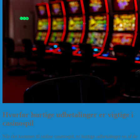
Hvorfor hurtige udbetalinger er vigtige i
casinospil
Når det kommer til online casinospil, er hurtige udbetalinger en af de