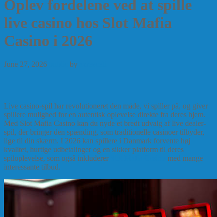
Oplev fordelene ved at spille
live casino hos Slot Mafia
Casino i 2026
June 27, 2026
public
by
azreeceli
Live casino-spil har revolutioneret den måde, vi spiller på, og giver
spillere mulighed for en autentisk oplevelse direkte fra deres hjem.
Med Slot Mafia Casino kan du nyde et bredt udvalg af live dealer-
spil, der bringer den spænding, som traditionelle casinoer tilbyder,
lige til din skærm. I 2026 kan spillere i Danmark forvente høj
kvalitet, hurtige udbetalinger og en sikker platform til deres
spiloplevelse, som også inkluderer
Slot Mafia Casino
med mange
interessante tilbud.