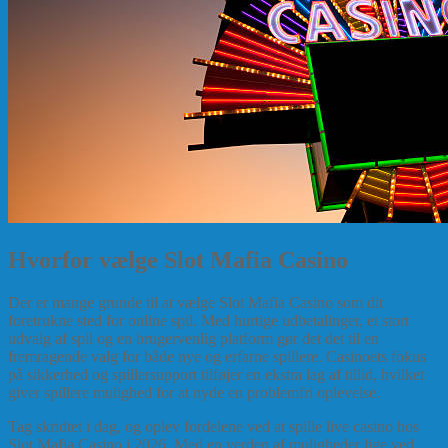
Hvorfor vælge Slot Mafia Casino
Der er mange grunde til at vælge Slot Mafia Casino som dit
foretrukne sted for online spil. Med hurtige udbetalinger, et stort
udvalg af spil og en brugervenlig platform gør det det til en
fremragende valg for både nye og erfarne spillere. Casinoets fokus
på sikkerhed og spillersupport tilføjer en ekstra lag af tillid, hvilket
giver spillere mulighed for at nyde en problemfri oplevelse.
Tag skridtet i dag, og oplev fordelene ved at spille live casino hos
Slot Mafia Casino i 2026. Med en verden af muligheder lige ved