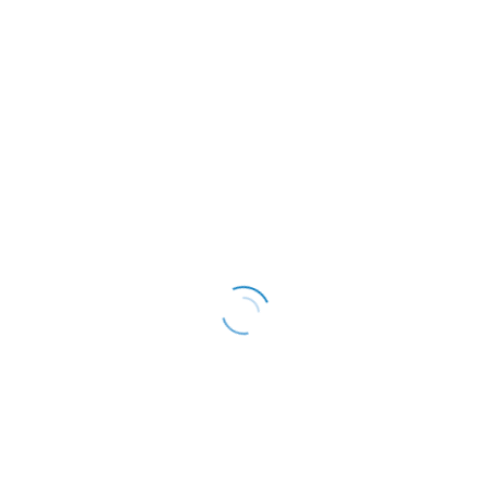
Amir Arsad
Traveller | Content Creator | Travel