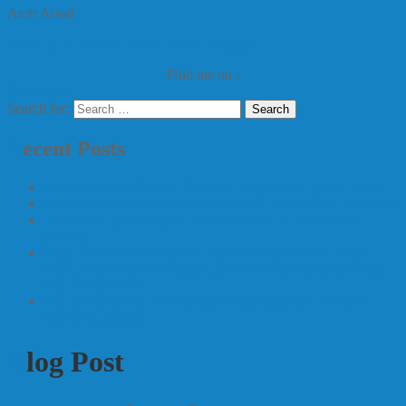
Amir Arsad
Traveller | Content Creator | Travel vlogger
Find me on :
Contact Me
Search for:
Recent Posts
Istražite Cazeus Casino: što nude u svijetu slot igara i uživo
Ontdek de beste casinospellen in 2026: van slots tot live tafels
Jak zacząć grać na nginx: krok po kroku do bezpiecznej
zabawy
Legal Guidelines for Gambling What You Need to Know
About International Betting Companies: Bonuses, Markets,
and Withdrawals
Exploring the thrill Online gambling versus the traditional
casino experience
Blog Post