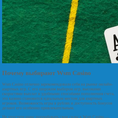
Почему выбирают Wsm Casino
Wsm Casino отлично зарекомендовало себя на рынке онлайн-
азартных игр. С его широким выбором игр, высокими
скоростями выплат и удобными способами пополнения счета,
это казино становится идеальным местом для азартных
игроков. Возможность игры в рублях и доступность бонусов
делают его особенно привлекательным.
Не упустите шанс попробовать свои силы в Wsm Casino —