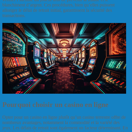
blanchiment d’argent. Ces procédures, bien qu’elles puissent
allonger le délai de retrait initial, garantissent la sécurité des
transactions.
Pourquoi choisir un casino en ligne
Opter pour un casino en ligne plutôt qu’un casino terrestre offre de
nombreux avantages, notamment la commodité et la variété des
jeux. Les délais de retrait sont également un facteur déterminant. En