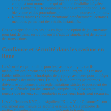
compte à tout moment, ce qui offre une flexibilité inégalée.
Bonus attractifs : De nombreux casinos offrent des bonus de
bienvenue et des promotions pour attirer de nouveaux joueurs.
Retraits rapides : Comme mentionné précédemment, certaines
méthodes permettent des retraits instantanés.
Ces avantages font des casinos en ligne une option de jeu attrayante
pour tant de gens, surtout lorsqu’il s’agit de simplicité et de rapidité
des transactions.
Confiance et sécurité dans les casinos en
ligne
La sécurité est primordiale pour les casinos en ligne, car ils
manipulent des informations sensibles et de l’argent. Les casinos
fiables utilisent des technologies de cryptage avancées pour protéger
les données des utilisateurs. De plus, la plupart des plateformes
doivent se conformer à des réglementations strictes et possèdent des
licences délivrées par des autorités compétentes. Cela assure aux
joueurs que les jeux sont équitables et que leurs fonds sont sécurisés.
Les vérifications KYC, qui signifient “Know Your Customer”, sont
également une mesure de sécurité essentielle. Cela implique de
vérifier l’identité du joueur afin de prévenir la fraude et le