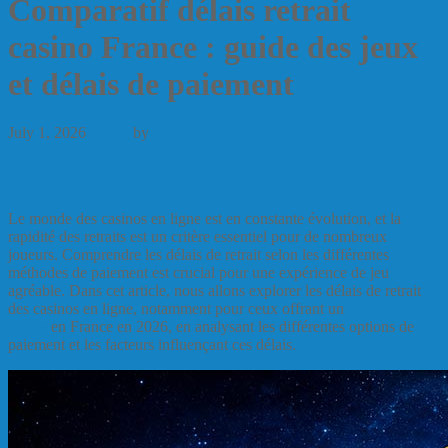
Comparatif délais retrait
casino France : guide des jeux
et délais de paiement
July 1, 2026
public
by
azreeceli
Le monde des casinos en ligne est en constante évolution, et la
rapidité des retraits est un critère essentiel pour de nombreux
joueurs. Comprendre les délais de retrait selon les différentes
méthodes de paiement est crucial pour une expérience de jeu
agréable. Dans cet article, nous allons explorer les délais de retrait
des casinos en ligne, notamment pour ceux offrant un
casino retrait
rapide
en France en 2026, en analysant les différentes options de
paiement et les facteurs influençant ces délais.