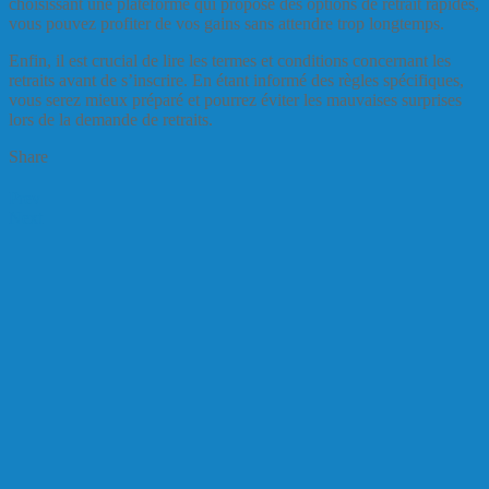
choisissant une plateforme qui propose des options de retrait rapides,
vous pouvez profiter de vos gains sans attendre trop longtemps.
Enfin, il est crucial de lire les termes et conditions concernant les
retraits avant de s’inscrire. En étant informé des règles spécifiques,
vous serez mieux préparé et pourrez éviter les mauvaises surprises
lors de la demande de retraits.
Share
Prev
Next