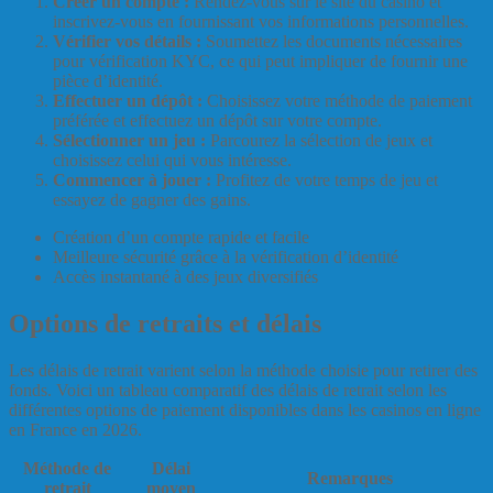
Créer un compte :
Rendez-vous sur le site du casino et
inscrivez-vous en fournissant vos informations personnelles.
Vérifier vos détails :
Soumettez les documents nécessaires
pour vérification KYC, ce qui peut impliquer de fournir une
pièce d’identité.
Effectuer un dépôt :
Choisissez votre méthode de paiement
préférée et effectuez un dépôt sur votre compte.
Sélectionner un jeu :
Parcourez la sélection de jeux et
choisissez celui qui vous intéresse.
Commencer à jouer :
Profitez de votre temps de jeu et
essayez de gagner des gains.
Création d’un compte rapide et facile
Meilleure sécurité grâce à la vérification d’identité
Accès instantané à des jeux diversifiés
Options de retraits et délais
Les délais de retrait varient selon la méthode choisie pour retirer des
fonds. Voici un tableau comparatif des délais de retrait selon les
différentes options de paiement disponibles dans les casinos en ligne
en France en 2026.
Méthode de
Délai
Remarques
retrait
moyen