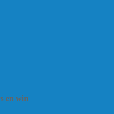
rs en win