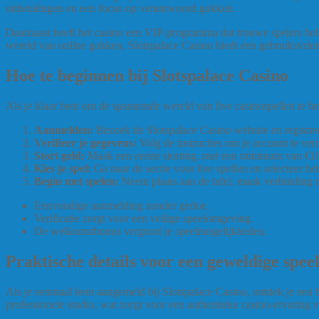
uitbetalingen en een focus op verantwoord gokken.
Daarnaast heeft het casino een VIP-programma dat trouwe spelers belo
wereld van online gokken, Slotspalace Casino biedt een gebruiksvrien
Hoe te beginnen bij Slotspalace Casino
Als je klaar bent om de spannende wereld van live casinospellen te b
Aanmelden:
Bezoek de Slotspalace Casino website en registree
Verifieer je gegevens:
Volg de instructies om je account te verif
Stort geld:
Maak een eerste storting, met een minimum van €1
Kies je spel:
Ga naar de sectie voor live spellen en selecteer het
Begin met spelen:
Neem plaats aan de tafel, maak verbinding m
Eenvoudige aanmelding zonder gedoe.
Verificatie zorgt voor een veilige speelomgeving.
De welkomstbonus vergroot je speelmogelijkheden.
Praktische details voor een geweldige spee
Als je eenmaal bent aangemeld bij Slotspalace Casino, ontdek je een br
professionele studio, wat zorgt voor een authentieke casino-ervaring va