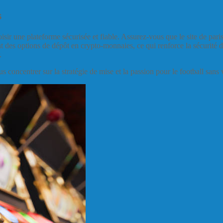
s
isir une plateforme sécurisée et fiable. Assurez-vous que le site de paris 
t des options de dépôt en crypto-monnaies, ce qui renforce la sécurité d
.
concentrer sur la stratégie de mise et la passion pour le football sans vo