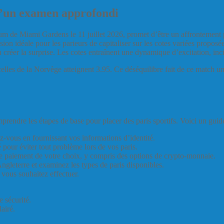
d’un examen approfondi
m de Miami Gardens le 11 juillet 2026, promet d’être un affrontement 
ion idéale pour les parieurs de capitaliser sur les cotes variées proposée
réer la surprise. Les cotes entraînent une dynamique d’excitation, incit
celles de la Norvège atteignent 3.95. Ce déséquilibre fait de ce match un 
 comprendre les étapes de base pour placer des paris sportifs. Voici un g
z-vous en fournissant vos informations d’identité.
pour éviter tout problème lors de vos paris.
 paiement de votre choix, y compris des options de crypto-monnaie.
leterre et examinez les types de paris disponibles.
 vous souhaitez effectuer.
e sécurité.
airé.