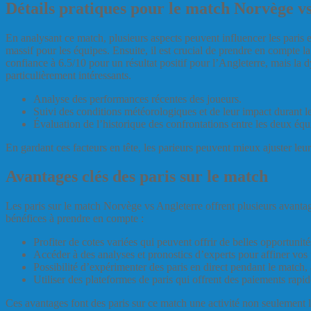
Détails pratiques pour le match Norvège v
En analysant ce match, plusieurs aspects peuvent influencer les paris 
massif pour les équipes. Ensuite, il est crucial de prendre en compte l
confiance à 6.5/10 pour un résultat positif pour l’Angleterre, mais la 
particulièrement intéressants.
Analyse des performances récentes des joueurs.
Suivi des conditions météorologiques et de leur impact durant l
Évaluation de l’historique des confrontations entre les deux équ
En gardant ces facteurs en tête, les parieurs peuvent mieux ajuster le
Avantages clés des paris sur le match
Les paris sur le match Norvège vs Angleterre offrent plusieurs avantage
bénéfices à prendre en compte :
Profiter de cotes variées qui peuvent offrir de belles opportunité
Accéder à des analyses et pronostics d’experts pour affiner vos 
Possibilité d’expérimenter des paris en direct pendant le match,
Utiliser des plateformes de paris qui offrent des paiements rapide
Ces avantages font des paris sur ce match une activité non seulement 