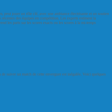
, peut jouer un rôle clé, avec une ambiance électrisante et un soutien
es récentes des équipes en compétition. Les experts estiment la
end les paris sur les scores exacts ou les scores à la mi-temps
on de suivre un match de cette envergure est inégalée. Voici quelques