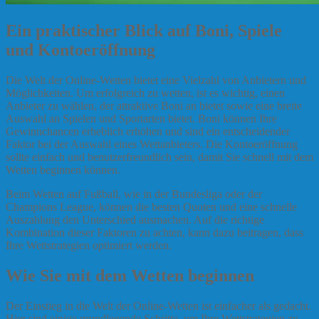
Ein praktischer Blick auf Boni, Spiele
und Kontoeröffnung
Die Welt der Online-Wetten bietet eine Vielzahl von Anbietern und
Möglichkeiten. Um erfolgreich zu wetten, ist es wichtig, einen
Anbieter zu wählen, der attraktive Boni an bietet sowie eine breite
Auswahl an Spielen und Sportarten bietet. Boni können Ihre
Gewinnchancen erheblich erhöhen und sind ein entscheidender
Faktor bei der Auswahl eines Wettanbieters. Die Kontoeröffnung
sollte einfach und benutzerfreundlich sein, damit Sie schnell mit dem
Wetten beginnen können.
Beim Wetten auf Fußball, wie in der Bundesliga oder der
Champions League, können die besten Quoten und eine schnelle
Auszahlung den Unterschied ausmachen. Auf die richtige
Kombination dieser Faktoren zu achten, kann dazu beitragen, dass
Ihre Wettstrategien optimiert werden.
Wie Sie mit dem Wetten beginnen
Der Einstieg in die Welt der Online-Wetten ist einfacher als gedacht.
Hier sind einige grundlegende Schritte, um Ihre Wettstrategien zu