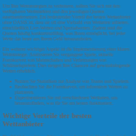
Um Ihre Wettstrategien zu verfeinern, sollten Sie sich mit den
verfügbaren Wettmärkten und den jeweiligen Quoten
auseinandersetzen. Ein bedeutender Vorteil der besten Wettanbieter
ohne OASIS ist, dass sie oft eine Vielzahl von Wettarten anbieten,
einschließlich Live-Wetten und Spezialwetten. Zudem sind die
Quoten häufig konkurrenzfähig, was Ihnen ermöglicht, bei jeder
Wette das beste aus Ihrem Geld herauszuholen.
Ein weiterer wichtiger Aspekt ist die Implementierung einer klaren
Wettstrategie. Analysieren Sie vergangene Spiele, aktuelle
Formkurven von Mannschaften und Verletzungen von
Schlüsselspielern. Dies steigert Ihre Chancen auf gewinnbringende
Wetten erheblich.
Nutzen Sie Statistiken zur Analyse von Teams und Spielern.
Beobachten Sie die Formkurven, um informierte Wetten zu
platzieren.
Experimentieren Sie mit verschiedenen Wettarten, um
herauszufinden, was für Sie am besten funktioniert.
Wichtige Vorteile der besten
Wettanbieter