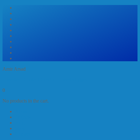
Amir Arsad
Traveller | Content Creator | Travel vlogger
0
No products in the cart.
About
Projects
Blog
Shop
Contact