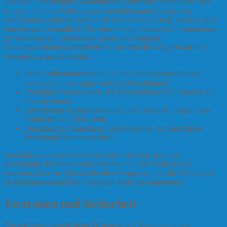
Die Wahl des richtigen Wettanbieters kann viele Vorteile mit sich
bringen, die Ihre Wettstrategien erheblich unterstützen. Ein
kompetenter Anbieter bietet nicht nur attraktive Boni, sondern auch
eine benutzerfreundliche Plattform mit umfassenden Informationen
zu Wettmärkten. Zudem sind stabile und schnelle
Zahlungsmethoden entscheidend, um schnellen Zugriff auf Ihre
Gewinne zu gewährleisten.
Hohe Willkommensboni, die Ihre Anfangseinzahlungen
verdoppeln oder sogar verdreifachen können.
Vielfältige Wettoptionen, die Ihnen helfen, Ihre Einsätze zu
diversifizieren.
Zuverlässige Kundenbetreuung, die Ihnen bei Fragen oder
Problemen zur Seite steht.
Regelmäßige Promotions und Angebote, die zusätzliche
Wettmöglichkeiten eröffnen.
Zusätzlich zu diesen Vorteilen sollten Sie sich auch über
regelmäßige Promotions informieren, die Ihre Wettchancen
erweitern können. Nutzen Sie diese Angebote, um Ihr Wettkapital
zu maximieren und Ihre Strategien weiter zu optimieren.
Vertrauen und Sicherheit
Ein wichtiger Aspekt beim Wetten ist das Vertrauen in den