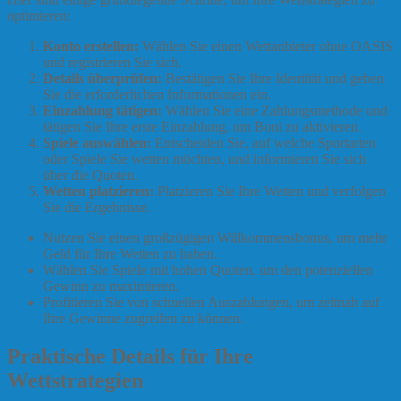
optimieren:
Konto erstellen:
Wählen Sie einen Wettanbieter ohne OASIS
und registrieren Sie sich.
Details überprüfen:
Bestätigen Sie Ihre Identität und geben
Sie die erforderlichen Informationen ein.
Einzahlung tätigen:
Wählen Sie eine Zahlungsmethode und
tätigen Sie Ihre erste Einzahlung, um Boni zu aktivieren.
Spiele auswählen:
Entscheiden Sie, auf welche Sportarten
oder Spiele Sie wetten möchten, und informieren Sie sich
über die Quoten.
Wetten platzieren:
Platzieren Sie Ihre Wetten und verfolgen
Sie die Ergebnisse.
Nutzen Sie einen großzügigen Willkommensbonus, um mehr
Geld für Ihre Wetten zu haben.
Wählen Sie Spiele mit hohen Quoten, um den potenziellen
Gewinn zu maximieren.
Profitieren Sie von schnellen Auszahlungen, um zeitnah auf
Ihre Gewinne zugreifen zu können.
Praktische Details für Ihre
Wettstrategien