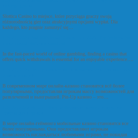
July 22, 2026
Slottica Casino: Topowe gry i opcje wypłat dla
każdego gracza
Slottica Casino to miejsce, które przyciąga graczy swoją
różnorodnością gier oraz atrakcyjnymi opcjami wypłat. Dla
każdego, kto pragnie zanurzyć się…
July 22, 2026
Fast Withdrawal Casino UK 2026: Top features that
make trusted platforms stand out
In the fast-paced world of online gambling, finding a casino that
offers quick withdrawals is essential for an enjoyable experience….
July 22, 2026
Pin-Up казино: ваши возможности для выгодных
ставок и акций
В современном мире онлайн-казино становятся всё более
популярными, предоставляя игрокам массу возможностей для
развлечений и выигрышей. Pin-Up казино – это…
July 22, 2026
Pin Up: обзор мобильного казино и лучшие
советы для игроков
В мире онлайн-гейминга мобильные казино становятся все
более популярными. Они предоставляют игрокам
возможность наслаждаться любимыми играми, не покидая