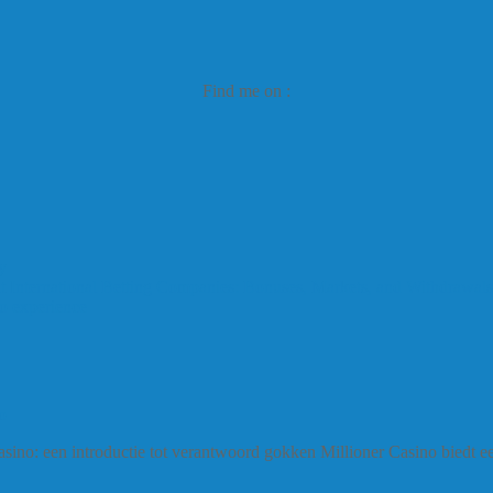
Find me on :
y
International Betting Companies: Bonuses, Markets, and Withdrawals
no experience
o
Casino: een introductie tot verantwoord gokken Millioner Casino biedt