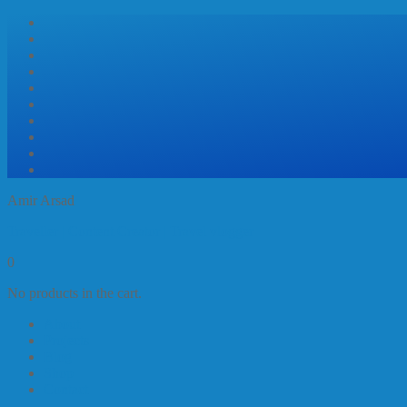
Amir Arsad
Traveller | Content Creator | Travel vlogger
0
No products in the cart.
About
Projects
Blog
Shop
Contact