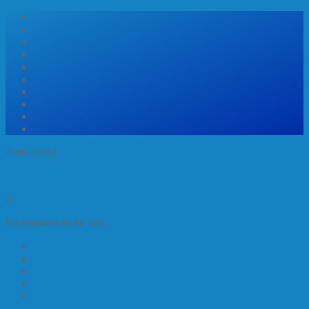
Amir Arsad
Traveller | Content Creator | Travel vlogger
0
No products in the cart.
About
Projects
Blog
Shop
Contact