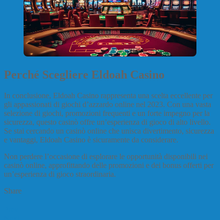
Perché Scegliere Eldoah Casino
In conclusione, Eldoah Casino rappresenta una scelta eccellente per
gli appassionati di giochi d’azzardo online nel 2023. Con una vasta
selezione di giochi, promozioni frequenti e un forte impegno per la
sicurezza, questo casinò offre un’esperienza di gioco di alto livello.
Se stai cercando un casinò online che unisca divertimento, sicurezza
e vantaggi, Eldoah Casino è sicuramente da considerare.
Non perdere l’occasione di esplorare le opportunità disponibili nei
casinò online, approfittando delle promozioni e dei bonus offerti per
un’esperienza di gioco straordinaria.
Share
Prev
Next