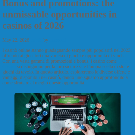
Bonus and promotions: the
unmissable opportunities in
casinos of 2026
May 22, 2026
public
by
azreeceli
I casinò online stanno guadagnando sempre più popolarità nel 2023,
offrendo ai giocatori una varietà di giochi e opportunità di vincita.
Con una vasta gamma di promozioni e bonus, i casinò come
Eldoah
Casino
si distinguono per la loro sicurezza e l’ampia scelta di slot e
giochi da tavolo. In questo articolo, esploreremo le diverse offerte e
vantaggi disponibili nei casinò, dando uno sguardo approfondito a
come sfruttare al meglio queste opportunità.