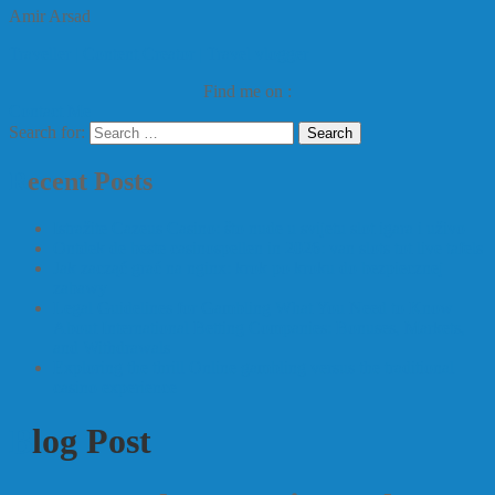
Amir Arsad
Traveller | Content Creator | Travel vlogger
Find me on :
Contact Me
Search for:
Recent Posts
Istražite Cazeus Casino: što nude u svijetu slot igara i uživo
Ontdek de beste casinospellen in 2026: van slots tot live tafels
Jak zacząć grać na nginx: krok po kroku do bezpiecznej
zabawy
Legal Guidelines for Gambling What You Need to Know
About International Betting Companies: Bonuses, Markets,
and Withdrawals
Exploring the thrill Online gambling versus the traditional
casino experience
Blog Post