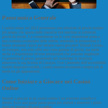
Panoramica Generale
I casinò online nel 2023 presentano una selezione di giochi sempre
più ampia, che spazia dalle classiche slot machine ai sofisticati
giochi da tavolo. La competizione tra le varie piattaforme porta a
una continua evoluzione delle offerte, rendendo le promozioni e i
bonus strumenti chiave per attrarre nuovi giocatori. Eldoah Casino,
ad esempio, non solo offre una vasta gamma di giochi, ma mette
anche a disposizione diverse promozioni che possono migliorare
l’esperienza di gioco, garantendo nel contempo la sicurezza
attraverso la sua licenza di Curaçao. Con l’aumento dell’accessibilità
tramite dispositivi mobili, i casinò stanno diventando sempre più di
moda tra gli appassionati.
Come Iniziare a Giocare nei Casinò
Online
Iniziare a giocare in un casinò online è un processo semplice e
diretto. Ecco una guida passo-passo per aiutarti a muovere i primi
passi nel mondo del gioco online.