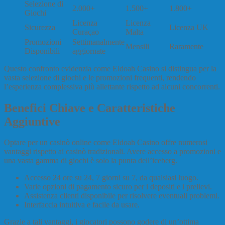
Selezione di
2.000+
1.500+
1.800+
Giochi
Licenza
Licenza
Sicurezza
Licenza UK
Curaçao
Malta
Promozioni
Settimanalmente
Mensili
Raramente
Disponibili
aggiornate
Questo confronto evidenzia come Eldoah Casino si distingua per la
vasta selezione di giochi e le promozioni frequenti, rendendo
l’esperienza complessiva più allettante rispetto ad alcuni concorrenti.
Benefici Chiave e Caratteristiche
Aggiuntive
Optare per un casinò online come Eldoah Casino offre numerosi
vantaggi rispetto ai casinò tradizionali. Avere accesso a promozioni e
una vasta gamma di giochi è solo la punta dell’iceberg.
Accesso 24 ore su 24, 7 giorni su 7, da qualsiasi luogo.
Varie opzioni di pagamento sicuro per i depositi e i prelievi.
Assistenza clienti disponibile per risolvere eventuali problemi.
Interfaccia intuitiva e facile da usare.
Grazie a tali vantaggi, i giocatori possono godere di un’ottima