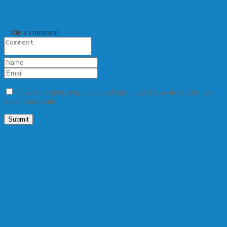
Prev
Next
Write a comment
Save my name, email, and website in this browser for the next
time I comment.
Submit