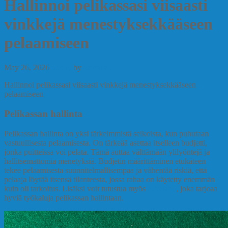
Hallinnoi pelikassasi viisaasti
vinkkejä menestyksekkääseen
pelaamiseen
May 26, 2026
public
by
azreeceli
Hallinnoi pelikassasi viisaasti vinkkejä menestyksekkääseen
pelaamiseen
Pelikassan hallinta
Pelikassan hallinta on yksi tärkeimmistä seikoista, kun puhutaan
vastuullisesta pelaamisesta. On tärkeää asettaa itselleen budjetti,
jonka puitteissa voi pelata. Tämä auttaa välttämään ylilyöntejä ja
hallitsemattomia menetyksiä. Budjetin määrittäminen etukäteen
tekee pelaamisesta suunnitelmallisempaa ja vähentää riskiä, että
pelaaja löytää itsensä tilanteesta, jossa rahaa on käytetty enemmän
kuin oli tarkoitus. Lisäksi voit tutustua myös
alfcasino
, joka tarjoaa
hyviä työkaluja pelikassan hallintaan.