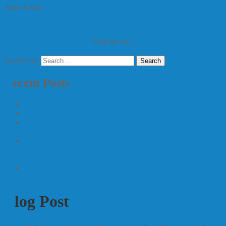
Amir Arsad
Traveller | Content Creator | Travel vlogger
Find me on :
Contact Me
Search for:
Recent Posts
Istražite Cazeus Casino: što nude u svijetu slot igara i uživo
Ontdek de beste casinospellen in 2026: van slots tot live tafels
Jak zacząć grać na nginx: krok po kroku do bezpiecznej
zabawy
Legal Guidelines for Gambling What You Need to Know
About International Betting Companies: Bonuses, Markets,
and Withdrawals
Exploring the thrill Online gambling versus the traditional
casino experience
Blog Post