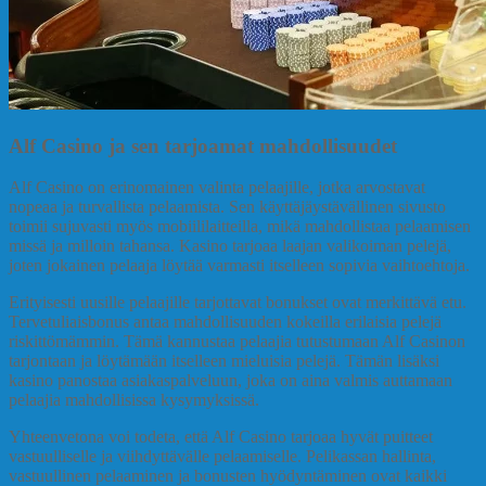
Alf Casino ja sen tarjoamat mahdollisuudet
Alf Casino on erinomainen valinta pelaajille, jotka arvostavat
nopeaa ja turvallista pelaamista. Sen käyttäjäystävällinen sivusto
toimii sujuvasti myös mobiililaitteilla, mikä mahdollistaa pelaamisen
missä ja milloin tahansa. Kasino tarjoaa laajan valikoiman pelejä,
joten jokainen pelaaja löytää varmasti itselleen sopivia vaihtoehtoja.
Erityisesti uusille pelaajille tarjottavat bonukset ovat merkittävä etu.
Tervetuliaisbonus antaa mahdollisuuden kokeilla erilaisia pelejä
riskittömämmin. Tämä kannustaa pelaajia tutustumaan Alf Casinon
tarjontaan ja löytämään itselleen mieluisia pelejä. Tämän lisäksi
kasino panostaa asiakaspalveluun, joka on aina valmis auttamaan
pelaajia mahdollisissa kysymyksissä.
Yhteenvetona voi todeta, että Alf Casino tarjoaa hyvät puitteet
vastuulliselle ja viihdyttävälle pelaamiselle. Pelikassan hallinta,
vastuullinen pelaaminen ja bonusten hyödyntäminen ovat kaikki