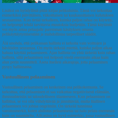
Lisäksi on hyödyllistä pitää kirjaa pelikuluista. Tämä voi tarkoittaa
esimerkiksi päivittäisen, viikoittaisen tai kuukausittaisen kulutuksen
seuraamista. Kun tietää tarkalleen, kuinka paljon rahaa on käytetty,
on helpompi tehdä tarvittavia muutoksia budjettiin. Tämä käytäntö
voi myös antaa pelaajalle paremman käsityksen omasta
pelikäyttäytymisestään ja mahdollistaa tarpeelliset säädöt.
Älä unohda, että pelikassan hallinta ei tarkoita vain voittojen ja
häviöiden seurantaa. On myös tärkeää miettiä, kuinka paljon aikaa
haluaa käyttää pelaamiseen. Ajan hallinta on yhtä tärkeää kuin rahan
hallinta, sillä pelaaminen voi helposti viedä enemmän aikaa kuin
alun perin suunnitteli. Aseta itsellesi aikarajoja, jotta pelaaminen
pysyy hallinnassa.
Vastuullinen pelaaminen
Vastuullinen pelaaminen on keskeinen osa pelikokemusta. Se
tarkoittaa, että pelaaminen ei saa vaikuttaa negatiivisesti elämään,
ihmissuhteisiin tai taloudelliseen tilanteeseen. Kun pelaaminen on
hallittua, se voi olla viihdyttävää ja jännittävää, mutta liiallinen
pelaaminen voi johtaa ongelmiin. On tärkeää tunnistaa
varoitusmerkit, kuten ahdistus pelaamisesta tai halu pelata enemmän
kuin on suunniteltu. Alfcasino on hyvä esimerkki, jossa vastuullinen