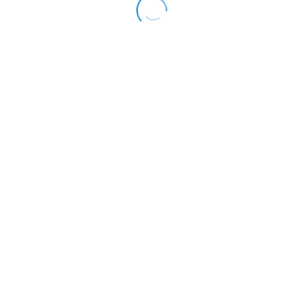
Amir Arsad
Traveller | Content Creator | Travel
vlogger
Find me on :