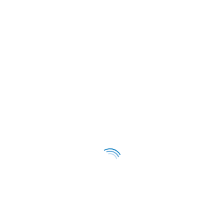
Amir Arsad