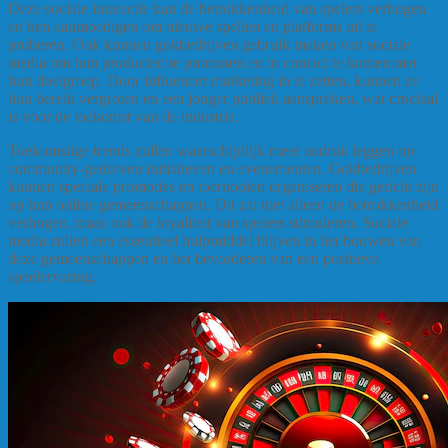
Deze sociale interactie kan de betrokkenheid van spelers verhogen
en hen aanmoedigen om nieuwe spellen en platforms uit te
proberen. Ook kunnen gokbedrijven gebruik maken van sociale
media om hun producten te promoten en in contact te komen met
hun doelgroep. Door influencer marketing in te zetten, kunnen ze
hun bereik vergroten en een jonger publiek aanspreken, wat cruciaal
is voor de toekomst van de industrie.
Toekomstige trends zullen waarschijnlijk meer nadruk leggen op
community-gedreven initiatieven en evenementen. Gokbedrijven
kunnen speciale promoties en toernooien organiseren die gericht zijn
op hun online gemeenschappen. Dit zal niet alleen de betrokkenheid
verhogen, maar ook de loyaliteit van spelers stimuleren. Sociale
media zullen een essentieel hulpmiddel blijven in het bouwen van
deze gemeenschappen en het bevorderen van een positieve
speelervaring.