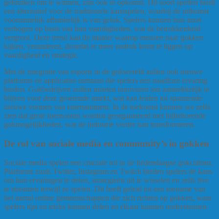
gebruiken om te winnen, zijn ook in opkomst. Dit soort spellen biedt
een alternatief voor de traditionele kansspelen, waarbij de uitkomst
voornamelijk afhankelijk is van geluk. Spelers kunnen hun inzet
verhogen op basis van hun vaardigheden, wat de betrokkenheid
vergroot. Deze trend kan de manier waarop mensen naar gokken
kijken, veranderen, doordat er meer nadruk komt te liggen op
vaardigheid en strategie.
Met de integratie van esports in de gokwereld zullen ook nieuwe
platforms en applicaties ontstaan die spelers een naadloze ervaring
bieden. Gokbedrijven zullen moeten innoveren om aantrekkelijk te
blijven voor deze groeiende markt, wat kan leiden tot spannende
nieuwe vormen van entertainment. In de toekomst kunnen we zelfs
zien dat grote toernooien worden georganiseerd met bijbehorende
gokmogelijkheden, wat de industrie verder kan transformeren.
De rol van sociale media en community’s in gokken
Sociale media spelen een cruciale rol in de hedendaagse gokcultuur.
Platforms zoals Twitter, Instagram en Twitch bieden spelers de kans
om hun ervaringen te delen, strategieën uit te wisselen en zelfs live
te streamen terwijl ze spelen. Dit heeft geleid tot een toename van
het aantal online gemeenschappen die zich richten op gokken, waar
spelers tips en tricks kunnen delen en elkaar kunnen ondersteunen.