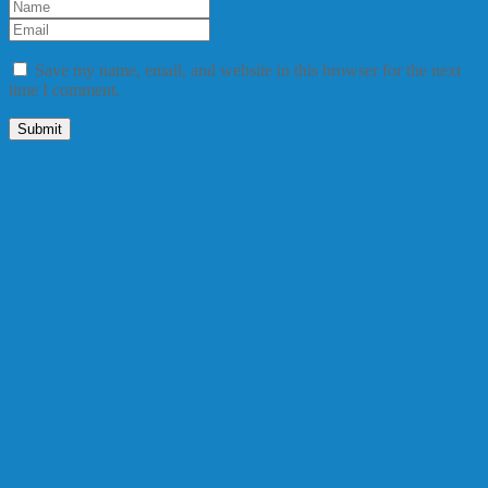
Save my name, email, and website in this browser for the next
time I comment.
Submit