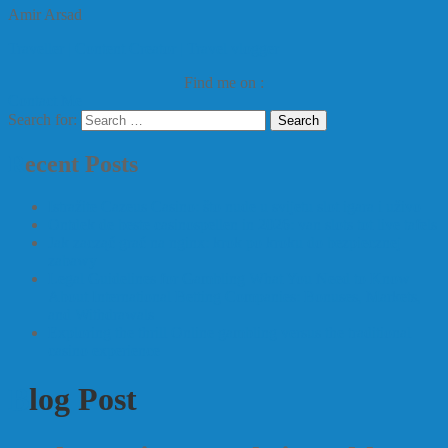
Amir Arsad
Traveller | Content Creator | Travel vlogger
Find me on :
Contact Me
Search for:
Recent Posts
Istražite Cazeus Casino: što nude u svijetu slot igara i uživo
Ontdek de beste casinospellen in 2026: van slots tot live tafels
Jak zacząć grać na nginx: krok po kroku do bezpiecznej
zabawy
Legal Guidelines for Gambling What You Need to Know
About International Betting Companies: Bonuses, Markets,
and Withdrawals
Exploring the thrill Online gambling versus the traditional
casino experience
Blog Post