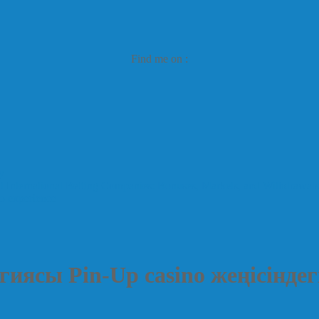
Find me on :
y
International Betting Companies: Bonuses, Markets, and Withdrawals
no experience
иясы Pin-Up casino жеңісінде