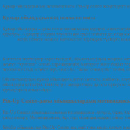
Құмар ойындарының психологиясы Pin-Up casino жеңісіндегі 
Құмар ойындарының психологиясы
Құмар ойындары – адам психологиясының күрделі аспектілер
құрайды. Адамдар өздерін тәуелсіз әрі еркін сезінгенде, олар к
деньги
жеңіс немесе жеңіліс нәтижесіне тереңірек түсінуге көме
Көптеген зерттеулер көрсеткендей, ойыншылардың жеңіске жет
немесе “қуаныш” сезімі, адреналиннің бөлінуіне және бақыт 
психологиялық аспектілері, мысалы, “жеке сенімділік” сезімі
Ойыншылардың құмар ойындарға деген ынтасы, көбінесе, әлеу
ойындарға қатысуы, тіпті медиа ақпараттары да осы процеске
құлықтарын анықтайды.
Pin-Up Casino-дағы ойыншылардың мотивацияс
Pin-Up Casino ойыншыларының мотивациясы әртүрлі, бірақ бәрін
көңіл көтеру. Мотивацияның бұл түрі ойыншылардың ойнау уақ
Кейбір ойыншылар Pin-Up Casino-ны жай ғана көңіл көтеру кө