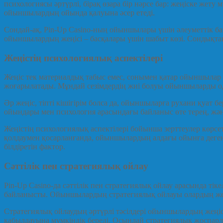
психологиясы әртүрлі, бірақ өзара бір нәрсе бар: жеңіске жет
ойыншылардың ойында қалуына әсер етеді.
Сондай-ақ, Pin-Up Casino-ның ойыншылары үшін әлеуметтік бай
ойыншылардың жеңісі – басқалары үшін шабыт көзі. Сондықтан,
Жеңістің психологиялық аспектілері
Жеңіс тек материалдық табыс емес, сонымен қатар ойыншылар ү
жоғарылатады. Мұндай сезімдердің жиі болуы ойыншыларды одан
Әр жеңіс, тіпті кішігірім болса да, ойыншыларға рухани қуат 
ойындары мен психология арасындағы байланыс өте терең, және
Жеңістің психологиялық аспектілері бойынша зерттеулер көрсет
қолдаумен қосарланғанда, ойыншылардың алдағы ойынға деген 
білдіретін фактор.
Сәттілік пен стратегиялық ойлау
Pin-Up Casino-да сәттілік пен стратегиялық ойлау арасында 
байланысты. Ойыншылардың стратегиялық ойлауы олардың жеңіс
Стратегиялық ойлаудың әртүрлі тәсілдері ойыншылардың жеңіс
қабылдауына мүмкіндік береді. Осындай стратегиялық жоспар