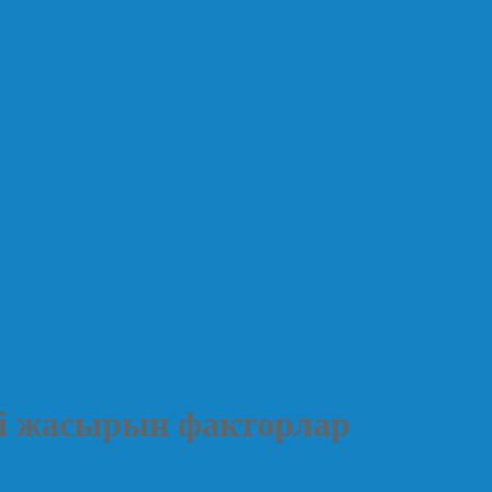
гі жасырын факторлар