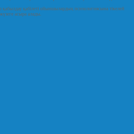
дер қабылдау қабілеті ойыншылардың психологиясына тікелей
жүзеге асыра алады.