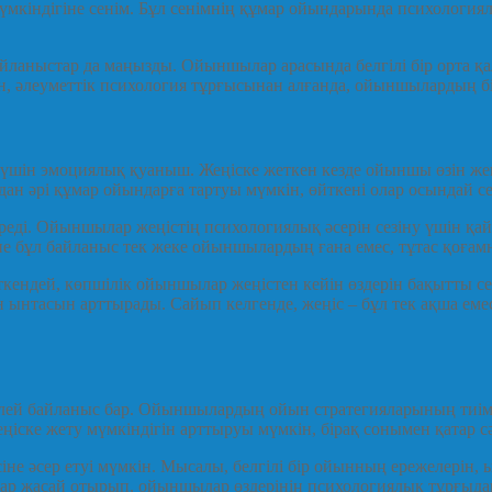
у мүмкіндігіне сенім. Бұл сенімнің құмар ойындарында психологи
ланыстар да маңызды. Ойыншылар арасында белгілі бір орта қал
 әлеуметтік психология тұрғысынан алғанда, ойыншылардың бір-
шін эмоциялық қуаныш. Жеңіске жеткен кезде ойыншы өзін жеңімп
 әрі құмар ойындарға тартуы мүмкін, өйткені олар осындай сез
береді. Ойыншылар жеңістің психологиялық әсерін сезіну үшін қ
 бұл байланыс тек жеке ойыншылардың ғана емес, тұтас қоғамны
кендей, көпшілік ойыншылар жеңістен кейін өздерін бақытты сезі
ынтасын арттырады. Сайып келгенде, жеңіс – бұл тек ақша емес
тікелей байланыс бар. Ойыншылардың ойын стратегияларының тиі
ке жету мүмкіндігін арттыруы мүмкін, бірақ сонымен қатар сәт
іне әсер етуі мүмкін. Мысалы, белгілі бір ойынның ережелері
лар жасай отырып, ойыншылар өздерінің психологиялық тұрғыда