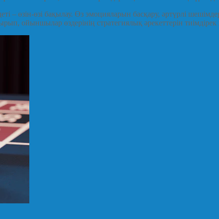
еті – өзін-өзі бақылау. Өз эмоцияларын басқару, әртүрлі шешім
ырып, ойыншылар өздерінің стратегиялық әрекеттерін тиімдірек 