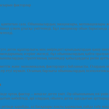
жасырын факторлар
ін қамтитын сала. Ойыншылардың эмоциялары, мотивациялары ж
өбінесе үлкен ұтысқа үміттенеді. Бұл эмоциялар ойын барысында ә
ктеседі.
уге деген құштарлығы мен өміріндегі қиындықтардан қашу ниеті
гормондарының әсеріне әкеледі, бұл ойыншылардың қайта оралуы
, ойыншылардың стратегиялық шешімдер қабылдаудағы рөлін артт
меттік және экономикалық факторларға байланысты. Олардың ө
 әсер етуі мүмкін. Осының барлығы ойыншылардың психологиясы
ы
де ортақ фактор – жеңіске деген үміт. Әр ойыншының өзі үшін же
ытын көбейтеді, әрі олардың ойынға деген адалдығын арттырад
зі ретінде қарайды, ал басқалары нақты қаржылық пайда табу м