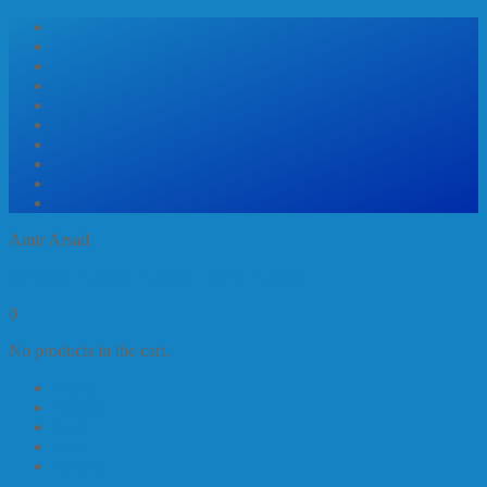
Amir Arsad
Traveller | Content Creator | Travel vlogger
0
No products in the cart.
About
Projects
Blog
Shop
Contact