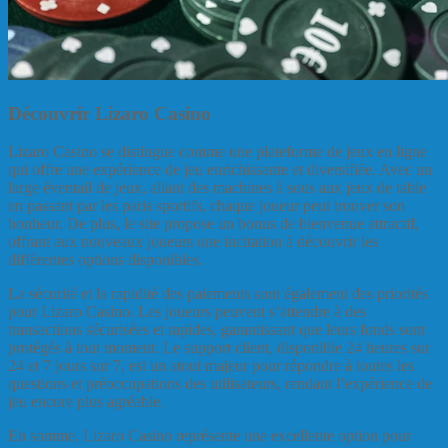
Découvrir Lizaro Casino
Lizaro Casino se distingue comme une plateforme de jeux en ligne
qui offre une expérience de jeu enrichissante et diversifiée. Avec un
large éventail de jeux, allant des machines à sous aux jeux de table
en passant par les paris sportifs, chaque joueur peut trouver son
bonheur. De plus, le site propose un bonus de bienvenue attractif,
offrant aux nouveaux joueurs une incitation à découvrir les
différentes options disponibles.
La sécurité et la rapidité des paiements sont également des priorités
pour Lizaro Casino. Les joueurs peuvent s’attendre à des
transactions sécurisées et rapides, garantissant que leurs fonds sont
protégés à tout moment. Le support client, disponible 24 heures sur
24 et 7 jours sur 7, est un atout majeur pour répondre à toutes les
questions et préoccupations des utilisateurs, rendant l’expérience de
jeu encore plus agréable.
En somme, Lizaro Casino représente une excellente option pour