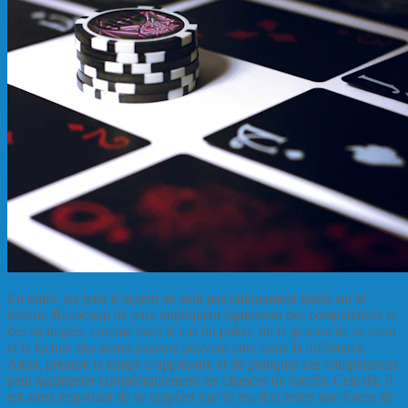
En outre, les jeux d’argent ne sont pas uniquement basés sur le
hasard. Beaucoup de jeux impliquent également des compétences et
des stratégies, comme dans le cas du poker, où la gestion de sa main
et la lecture des autres joueurs peuvent faire toute la différence.
Ainsi, prendre le temps d’apprendre et de pratiquer ces compétences
peut augmenter considérablement les chances de succès. Cela dit, il
est aussi important de se rappeler que le jeu doit rester une forme de