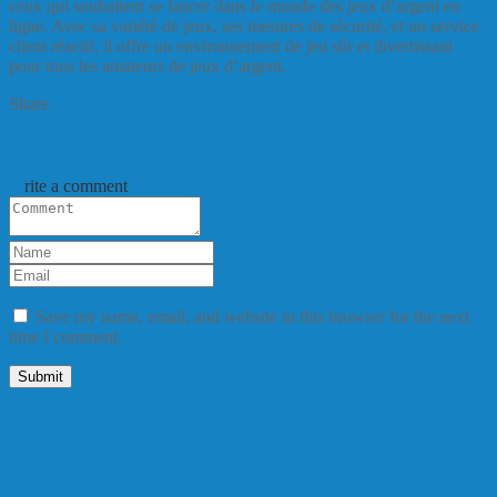
ceux qui souhaitent se lancer dans le monde des jeux d’argent en
ligne. Avec sa variété de jeux, ses mesures de sécurité, et un service
client réactif, il offre un environnement de jeu sûr et divertissant
pour tous les amateurs de jeux d’argent.
Share
Prev
Next
Write a comment
Save my name, email, and website in this browser for the next
time I comment.
Submit