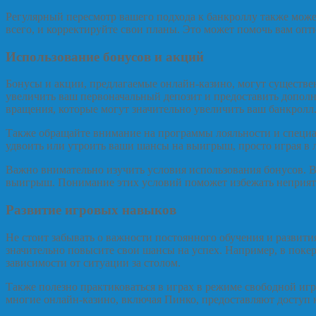
Регулярный пересмотр вашего подхода к банкроллу также мож
всего, и корректируйте свои планы. Это может помочь вам опт
Использование бонусов и акций
Бонусы и акции, предлагаемые онлайн-казино, могут существ
увеличить ваш первоначальный депозит и предоставить дополн
вращения, которые могут значительно увеличить ваш банкролл
Также обращайте внимание на программы лояльности и специал
удвоить или утроить ваши шансы на выигрыш, просто играя в 
Важно внимательно изучить условия использования бонусов. В
выигрыш. Понимание этих условий поможет избежать неприятн
Развитие игровых навыков
Не стоит забывать о важности постоянного обучения и развити
значительно повысите свои шансы на успех. Например, в покер
зависимости от ситуации за столом.
Также полезно практиковаться в играх в режиме свободной игры
многие онлайн-казино, включая Пинко, предоставляют доступ к