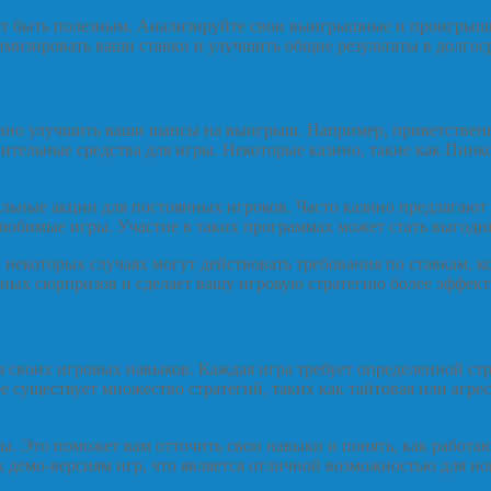
ет быть полезным. Анализируйте свои выигрышные и проигрышны
имизировать ваши ставки и улучшить общие результаты в долгос
енно улучшить ваши шансы на выигрыш. Например, приветствен
ительные средства для игры. Некоторые казино, такие как Пинк
.
ьные акции для постоянных игроков. Часто казино предлагают 
любимые игры. Участие в таких программах может стать выгодн
 некоторых случаях могут действовать требования по ставкам, 
ых сюрпризов и сделает вашу игровую стратегию более эффект
я своих игровых навыков. Каждая игра требует определенной стр
е существует множество стратегий, таких как тайтовая или агре
. Это поможет вам отточить свои навыки и понять, как работают
 демо-версиям игр, что является отличной возможностью для но