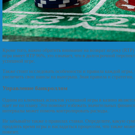
Кроме того, важно обратить внимание на возврат игроку (RTP)
игра имеет RTP 96%, это означает, что в долгосрочной перспек
успешной игре.
Также стоит исследовать особенности и правила каждой игры, 
увеличить свои шансы на выигрыш. Зная правила и стратегии,
Управление банкроллом
Одним из ключевых аспектов успешной игры в казино является
идет не по плану. Это поможет избежать значительных финансо
интервалы может помочь контролировать расходы.
Не забывайте также о правилах ставки. Определите, какую сум
продлить время игры и насладиться процессом, что также може
повезет.