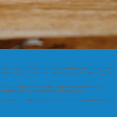
деров, более 5000 развлечений. Лицензия Кюрасао гарантирует
 Пинко предлагает простую и быструю регистрацию, что делает
значительно упрощает процесс игры и дает возможность
яют дополнительные возможности для выигрыша.
то делает его одним из лучших мест для онлайн-азартных игр в