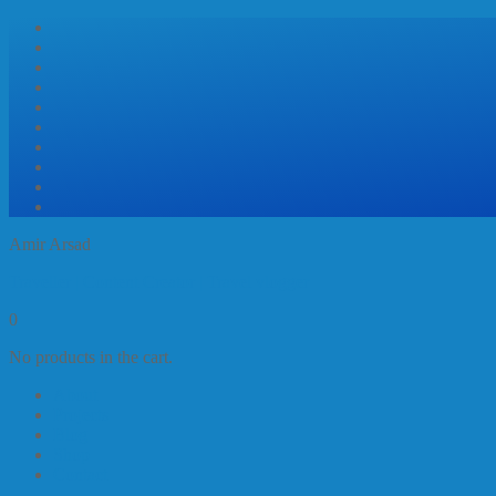
Amir Arsad
Traveller | Content Creator | Travel vlogger
0
No products in the cart.
About
Projects
Blog
Shop
Contact