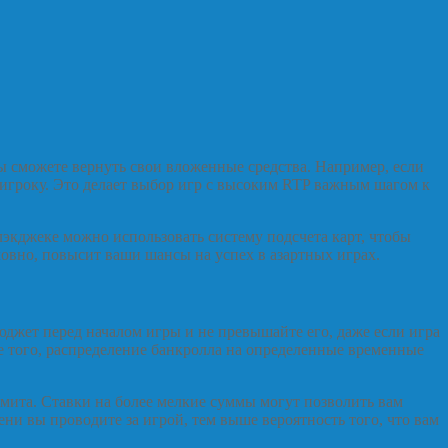
ы сможете вернуть свои вложенные средства. Например, если
к игроку. Это делает выбор игр с высоким RTP важным шагом к
лэкджеке можно использовать систему подсчета карт, чтобы
овно, повысит ваши шансы на успех в азартных играх.
джет перед началом игры и не превышайте его, даже если игра
е того, распределение банкролла на определенные временные
имита. Ставки на более мелкие суммы могут позволить вам
и вы проводите за игрой, тем выше вероятность того, что вам