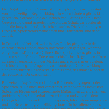
Die Regulierung von Casinos ist ein komplexes Thema, das stark
von der jeweiligen Region abhängt. In vielen Ländern gibt es klare
gesetzliche Vorgaben, die den Betrieb von Casinos regeln. Diese
Gesetze sind darauf ausgelegt, sowohl den Schutz der Spieler als
auch die Integrität der Spiele sicherzustellen. Die Anforderungen an
Lizenzen, Spielerschutzmaßnahmen und Transparenz sind dabei
zentral.
In Deutschland beispielsweise ist das Glücksspielgesetz in den
verschiedenen Bundesländern unterschiedlich geregelt. Während
einige Bundesländer das Online-Glücksspiel zulassen, gibt es in
anderen strikte Verbote. Diese unterschiedlichen Regelungen führen
zu einer Fragmentierung des Marktes und erschweren es Spielern,
sich über die legalen Angebote zu informieren. Die Entwicklung
eines einheitlichen Regelwerks ist ein Thema, das immer wieder in
der politischen Diskussion steht.
Ein weiterer Aspekt der rechtlichen Rahmenbedingungen ist der
Spielerschutz. Casinos sind verpflichtet, verantwortungsbewusstes
Spielen zu fördern und entsprechende Maßnahmen zu ergreifen, um
problematisches Spielverhalten zu erkennen und zu verhindern.
Dazu gehören unter anderem Selbstsperren, Informationskampagnen
und die Bereitstellung von Hilfsangeboten für betroffene Spieler.
Diese Maßnahmen sind entscheidend, um das Vertrauen der Spieler