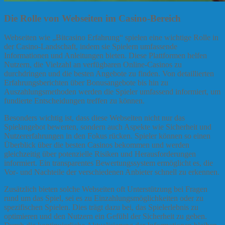
Die Rolle von Webseiten im Casino-Bereich
Webseiten wie „Bitcasino Erfahrung“ spielen eine wichtige Rolle in
der Casino-Landschaft, indem sie Spielern umfassende
Informationen und Anleitungen bieten. Diese Plattformen helfen
Nutzern, die Vielzahl an verfügbaren Online-Casinos zu
durchdringen und die besten Angebote zu finden. Von detaillierten
Erfahrungsberichten über Bonusangebote bis hin zu
Auszahlungsmethoden werden die Spieler umfassend informiert, um
fundierte Entscheidungen treffen zu können.
Besonders wichtig ist, dass diese Webseiten nicht nur das
Spielangebot bewerten, sondern auch Aspekte wie Sicherheit und
Nutzererfahrungen in den Fokus rücken. Spieler können so einen
Überblick über die besten Casinos bekommen und werden
gleichzeitig über potenzielle Risiken und Herausforderungen
informiert. Ein transparentes Bewertungssystem ermöglicht es, die
Vor- und Nachteile der verschiedenen Anbieter schnell zu erkennen.
Zusätzlich bieten solche Webseiten oft Unterstützung bei Fragen
rund um das Spiel, sei es zu Einzahlungsmöglichkeiten oder zu
spezifischen Spielen. Dies trägt dazu bei, das Spielerlebnis zu
optimieren und den Nutzern ein Gefühl der Sicherheit zu geben.