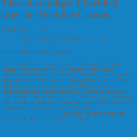
Ein vollständiger Überblick
über die Welt der Casinos
June 2, 2026
public
by
azreeceli
Ein vollständiger Überblick über die Welt der Casinos
Die Geschichte der Casinos
Die Ursprünge von Casinos reichen weit zurück in die Antike.
Bereits im antiken Rom und Griechenland wurden Spiele
veranstaltet, die heute als Vorläufer der modernen Casinos gelten. In
dieser Zeit waren Glücksspiel und Wettspiele nicht nur eine Form
der Unterhaltung, sondern auch eng mit religiösen und
gesellschaftlichen Bräuchen verbunden. Mit der Zeit entwickelte
sich das Glücksspiel weiter, und im 17. Jahrhundert entstanden die
ersten offiziellen Casinos in Europa, insbesondere in Italien. Diese
Entwicklung setzte sich fort, und die Webseite
https://bitcasinoerfahrung.com/
bietet umfassende Informationen
über die aktuellen Anbieter und ihre Angebote.