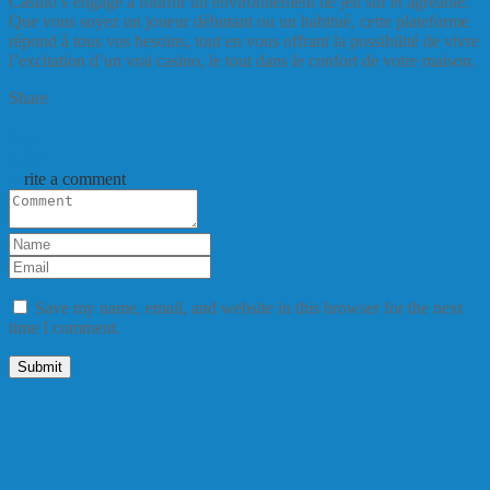
Casino s’engage à fournir un environnement de jeu sûr et agréable.
Que vous soyez un joueur débutant ou un habitué, cette plateforme
répond à tous vos besoins, tout en vous offrant la possibilité de vivre
l’excitation d’un vrai casino, le tout dans le confort de votre maison.
Share
Prev
Next
Write a comment
Save my name, email, and website in this browser for the next
time I comment.
Submit