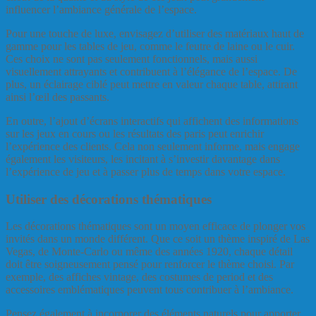
influencer l’ambiance générale de l’espace.
Pour une touche de luxe, envisagez d’utiliser des matériaux haut de
gamme pour les tables de jeu, comme le feutre de laine ou le cuir.
Ces choix ne sont pas seulement fonctionnels, mais aussi
visuellement attrayants et contribuent à l’élégance de l’espace. De
plus, un éclairage ciblé peut mettre en valeur chaque table, attirant
ainsi l’œil des passants.
En outre, l’ajout d’écrans interactifs qui affichent des informations
sur les jeux en cours ou les résultats des paris peut enrichir
l’expérience des clients. Cela non seulement informe, mais engage
également les visiteurs, les incitant à s’investir davantage dans
l’expérience de jeu et à passer plus de temps dans votre espace.
Utiliser des décorations thématiques
Les décorations thématiques sont un moyen efficace de plonger vos
invités dans un monde différent. Que ce soit un thème inspiré de Las
Vegas, de Monte-Carlo ou même des années 1920, chaque détail
doit être soigneusement pensé pour renforcer le thème choisi. Par
exemple, des affiches vintage, des costumes de period et des
accessoires emblématiques peuvent tous contribuer à l’ambiance.
Pensez également à incorporer des éléments naturels pour apporter