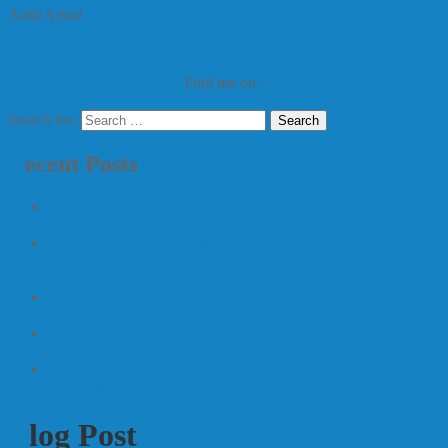
Amir Arsad
Traveller | Content Creator | Travel vlogger
Find me on :
Contact Me
Search for:
Recent Posts
Jak zacząć grać na nginx: krok po kroku do bezpiecznej
zabawy
Legal Guidelines for Gambling What You Need to Know
About International Betting Companies: Bonuses, Markets,
and Withdrawals
Exploring the thrill Online gambling versus the traditional
casino experience
Die Kunst der finanziellen Verwaltung im Glücksspiel
verstehen
Nopeat nostot ja talletukset: Mastercard kasinot 2026
vertailussa
Blog Post