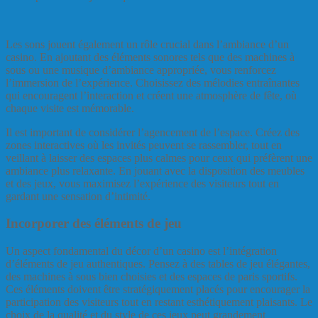
Les sons jouent également un rôle crucial dans l’ambiance d’un
casino. En ajoutant des éléments sonores tels que des machines à
sous ou une musique d’ambiance appropriée, vous renforcez
l’immersion de l’expérience. Choisissez des mélodies entraînantes
qui encouragent l’interaction et créent une atmosphère de fête, où
chaque visite est mémorable.
Il est important de considérer l’agencement de l’espace. Créez des
zones interactives où les invités peuvent se rassembler, tout en
veillant à laisser des espaces plus calmes pour ceux qui préfèrent une
ambiance plus relaxante. En jouant avec la disposition des meubles
et des jeux, vous maximisez l’expérience des visiteurs tout en
gardant une sensation d’intimité.
Incorporer des éléments de jeu
Un aspect fondamental du décor d’un casino est l’intégration
d’éléments de jeu authentiques. Pensez à des tables de jeu élégantes,
des machines à sous bien choisies et des espaces de paris sportifs.
Ces éléments doivent être stratégiquement placés pour encourager la
participation des visiteurs tout en restant esthétiquement plaisants. Le
choix de la qualité et du style de ces jeux peut grandement