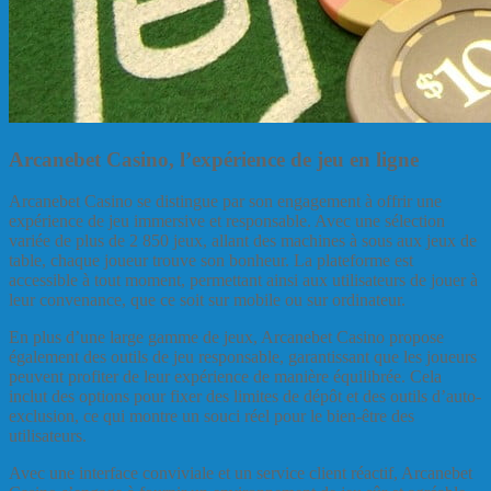
Arcanebet Casino, l’expérience de jeu en ligne
Arcanebet Casino se distingue par son engagement à offrir une
expérience de jeu immersive et responsable. Avec une sélection
variée de plus de 2 850 jeux, allant des machines à sous aux jeux de
table, chaque joueur trouve son bonheur. La plateforme est
accessible à tout moment, permettant ainsi aux utilisateurs de jouer à
leur convenance, que ce soit sur mobile ou sur ordinateur.
En plus d’une large gamme de jeux, Arcanebet Casino propose
également des outils de jeu responsable, garantissant que les joueurs
peuvent profiter de leur expérience de manière équilibrée. Cela
inclut des options pour fixer des limites de dépôt et des outils d’auto-
exclusion, ce qui montre un souci réel pour le bien-être des
utilisateurs.
Avec une interface conviviale et un service client réactif, Arcanebet