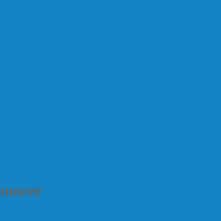
conocer