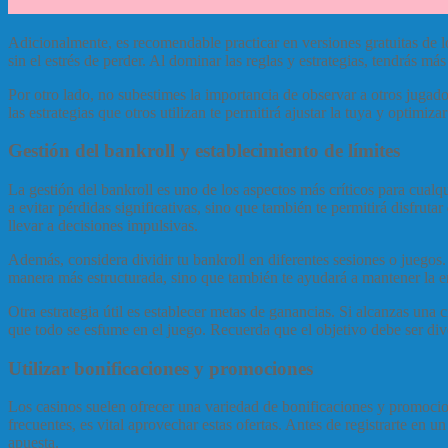
Adicionalmente, es recomendable practicar en versiones gratuitas de lo
sin el estrés de perder. Al dominar las reglas y estrategias, tendrás m
Por otro lado, no subestimes la importancia de observar a otros jugado
las estrategias que otros utilizan te permitirá ajustar la tuya y optimi
Gestión del bankroll y establecimiento de límites
La gestión del bankroll es uno de los aspectos más críticos para cualq
a evitar pérdidas significativas, sino que también te permitirá disfrut
llevar a decisiones impulsivas.
Además, considera dividir tu bankroll en diferentes sesiones o juegos. P
manera más estructurada, sino que también te ayudará a mantener la em
Otra estrategia útil es establecer metas de ganancias. Si alcanzas una c
que todo se esfume en el juego. Recuerda que el objetivo debe ser dive
Utilizar bonificaciones y promociones
Los casinos suelen ofrecer una variedad de bonificaciones y promoci
frecuentes, es vital aprovechar estas ofertas. Antes de registrarte en 
apuesta.