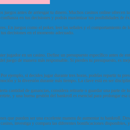
s juegos antes de arriesgar tu dinero. Muchos casinos online ofrecen la 
ás confianza en tus decisiones y podrás maximizar tus posibilidades de éx
res. En juegos como el poker, leer las señales y el comportamiento de lo
zar tus decisiones en el momento adecuado.
uier jugador en un casino. Define un presupuesto específico antes de ent
ar del juego de manera más responsable. Si pierdes tu presupuesto, es me
or ejemplo, si decides jugar durante tres horas, podrías repartir tu pres
oción y la diversión durante más tiempo. La clave está en ser discipli
ierta cantidad de ganancias, considera retirarte o guardar una parte de lo
rtirte, y una buena gestión del bankroll es esencial para prolongar esa 
ones que pueden ser una excelente manera de aumentar tu bankroll. De
un casino, investiga y compara las diferentes bonificaciones disponibles,