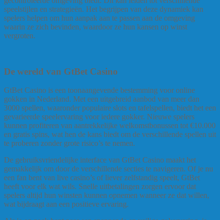
gecontroleerde omgeving biedt. Dit kan leiden tot verschillende
speelstijlen en strategieën. Het begrijpen van deze dynamiek kan
spelers helpen om hun aanpak aan te passen aan de omgeving
waarin ze zich bevinden, waardoor ze hun kansen op winst
vergroten.
De wereld van GtBet Casino
GtBet Casino is een toonaangevende bestemming voor online
gokken in Nederland. Met een uitgebreid aanbod van meer dan
3000 spellen, waaronder populaire slots en tafelspellen, biedt het een
gevarieerde speelervaring voor iedere gokker. Nieuwe spelers
kunnen profiteren van aantrekkelijke welkomstbonussen tot €10.000
en gratis spins, wat hen de kans biedt om de verschillende spellen uit
te proberen zonder grote risico’s te nemen.
De gebruiksvriendelijke interface van GtBet Casino maakt het
gemakkelijk om door de verschillende secties te navigeren. Of je nu
een fan bent van live casino’s of liever zelfstandig speelt, GtBet
heeft voor elk wat wils. Snelle uitbetalingen zorgen ervoor dat
spelers altijd hun winsten kunnen opnemen wanneer ze dat willen,
wat bijdraagt aan een positieve ervaring.