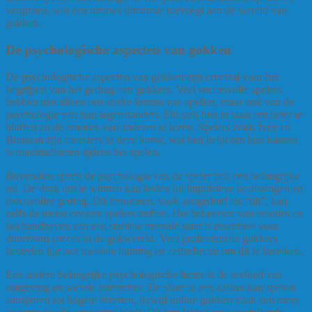
vergroten, wat een nieuwe dimensie toevoegt aan de wereld van
gokken.
De psychologische aspecten van gokken
De psychologische aspecten van gokken zijn cruciaal voor het
begrijpen van het gedrag van gokkers. Veel succesvolle spelers
hebben niet alleen een sterke kennis van spellen, maar ook van de
psychologie van hun tegenstanders. Dit stelt hen in staat om beter te
bluffen en de emoties van anderen te lezen. Spelers zoals Ivey en
Brunson zijn meesters in deze kunst, wat hen helpt om hun kansen
te maximaliseren tijdens het spelen.
Bovendien speelt de psychologie van de speler zelf een belangrijke
rol. De druk om te winnen kan leiden tot impulsieve beslissingen en
risicovoller gedrag. Dit fenomeen, vaak aangeduid als “tilt”, kan
zelfs de meest ervaren spelers treffen. Het beheersen van emoties en
het handhaven van een stabiele mentale staat is essentieel voor
duurzaam succes in de gokwereld. Veel professionele gokkers
besteden tijd aan mentale training en zelfreflectie om dit te bereiken.
Een andere belangrijke psychologische factor is de invloed van
omgeving en sociale interacties. De sfeer in een casino kan spelers
aansporen tot hogere inzetten, terwijl online gokken vaak een meer