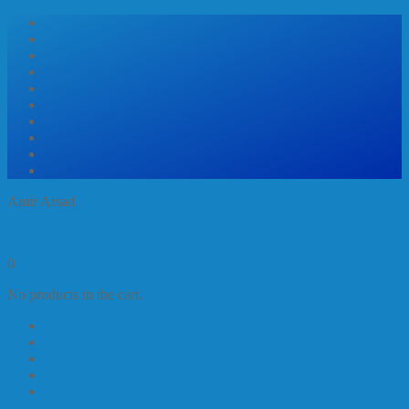
Amir Arsad
Traveller | Content Creator | Travel vlogger
0
No products in the cart.
About
Projects
Blog
Shop
Contact