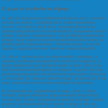
El papel de la adicción en el juego
La adicción al juego es un problema creciente que afecta a personas
de todas las edades. La combinación de factores emocionales,
sociales y psicológicos puede llevar a una dependencia de las
apuestas que puede tener efectos devastadores. Las personas adictas
al juego a menudo experimentan un ciclo de altibajos; mientras que
el juego puede proporcionar una sensación temporal de euforia, las
pérdidas pueden causar ansiedad y depresión, lo que a su vez las
impulsa a jugar aún más en un intento de recuperar lo perdido.
La falta de conciencia sobre los riesgos también contribuye a la
adicción. Muchas personas pueden no reconocer los signos de su
propia dependencia hasta que ha alcanzado un punto crítico. Esta
falta de autoconocimiento puede ser peligrosa, ya que las personas
pueden seguir apostando sin considerar las repercusiones financieras
o emocionales. La educación sobre los riesgos y la promoción de un
juego responsable son esenciales para mitigar este problema.
Es fundamental que las plataformas de juego, como el Casino
Golisimo, adopten políticas de juego responsable. Proporcionar
recursos para ayudar a los jugadores a gestionar su tiempo y dinero
puede ser una manera efectiva de reducir el riesgo de adicción.