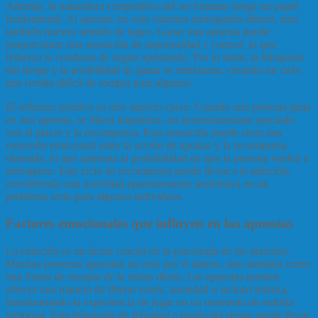
Además, la naturaleza competitiva del ser humano juega un papel
fundamental. Al apostar, no solo estamos arriesgando dinero, sino
también nuestro sentido de logro. Ganar una apuesta puede
proporcionar una sensación de superioridad y control, lo que
refuerza la conducta de seguir apostando. Por lo tanto, la búsqueda
del riesgo y la posibilidad de ganar se entrelazan, creando un ciclo
que resulta difícil de romper para algunos.
El refuerzo positivo es otro aspecto clave. Cuando una persona gana
en una apuesta, se libera dopamina, un neurotransmisor asociado
con el placer y la recompensa. Esta sensación puede crear una
conexión emocional entre la acción de apostar y la recompensa
obtenida, lo que aumenta la probabilidad de que la persona vuelva a
arriesgarse. Este ciclo de recompensa puede llevar a la adicción,
convirtiendo una actividad aparentemente inofensiva en un
problema serio para algunos individuos.
Factores emocionales que influyen en las apuestas
La emoción es un factor crucial en la psicología de las apuestas.
Muchas personas apuestan no solo por el dinero, sino también como
una forma de escapar de la rutina diaria. Las apuestas pueden
ofrecer una manera de liberar estrés, ansiedad o incluso tristeza,
transformando la experiencia de jugar en un momento de euforia
temporal. Esta búsqueda de felicidad a través del riesgo puede llevar