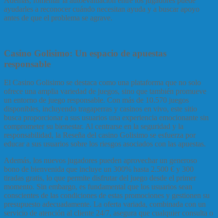
Además, fomentar la autoevaluación entre los jugadores puede
ayudarles a reconocer cuándo necesitan ayuda y a buscar apoyo
antes de que el problema se agrave.
Casino Golisimo: Un espacio de apuestas
responsable
El Casino Golisimo se destaca como una plataforma que no solo
ofrece una amplia variedad de juegos, sino que también promueve
un entorno de juego responsable. Con más de 10.570 juegos
disponibles, incluyendo tragaperras y casinos en vivo, este sitio
busca proporcionar a sus usuarios una experiencia emocionante sin
comprometer su bienestar. Al centrarse en la seguridad y la
responsabilidad, la Reseña del casino Golisimo se esfuerza por
educar a sus usuarios sobre los riesgos asociados con las apuestas.
Además, los nuevos jugadores pueden aprovechar un generoso
bono de bienvenida que incluye un 300% hasta 2.500 € y 300
tiradas gratis, lo que permite disfrutar del juego desde el primer
momento. Sin embargo, es fundamental que los usuarios sean
conscientes de las condiciones de estas promociones y gestionen su
presupuesto adecuadamente. La oferta variada, combinada con un
servicio de atención al cliente 24/7, asegura que cualquier consulta o