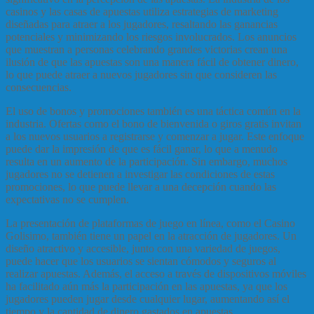
casinos y las casas de apuestas utiliza estrategias de marketing
diseñadas para atraer a los jugadores, resaltando las ganancias
potenciales y minimizando los riesgos involucrados. Los anuncios
que muestran a personas celebrando grandes victorias crean una
ilusión de que las apuestas son una manera fácil de obtener dinero,
lo que puede atraer a nuevos jugadores sin que consideren las
consecuencias.
El uso de bonos y promociones también es una táctica común en la
industria. Ofertas como el bono de bienvenida o giros gratis invitan
a los nuevos usuarios a registrarse y comenzar a jugar. Este enfoque
puede dar la impresión de que es fácil ganar, lo que a menudo
resulta en un aumento de la participación. Sin embargo, muchos
jugadores no se detienen a investigar las condiciones de estas
promociones, lo que puede llevar a una decepción cuando las
expectativas no se cumplen.
La presentación de plataformas de juego en línea, como el Casino
Golisimo, también tiene un papel en la atracción de jugadores. Un
diseño atractivo y accesible, junto con una variedad de juegos,
puede hacer que los usuarios se sientan cómodos y seguros al
realizar apuestas. Además, el acceso a través de dispositivos móviles
ha facilitado aún más la participación en las apuestas, ya que los
jugadores pueden jugar desde cualquier lugar, aumentando así el
tiempo y la cantidad de dinero gastados en apuestas.