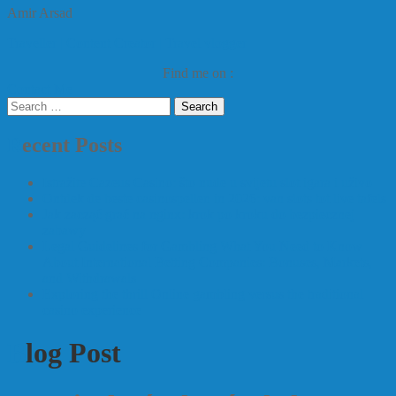
Amir Arsad
Traveller | Content Creator | Travel vlogger
Find me on :
Contact Me
Search
for:
Recent Posts
Istražite Cazeus Casino: što nude u svijetu slot igara i uživo
Ontdek de beste casinospellen in 2026: van slots tot live tafels
Jak zacząć grać na nginx: krok po kroku do bezpiecznej
zabawy
Legal Guidelines for Gambling What You Need to Know
About International Betting Companies: Bonuses, Markets,
and Withdrawals
Exploring the thrill Online gambling versus the traditional
casino experience
Blog Post