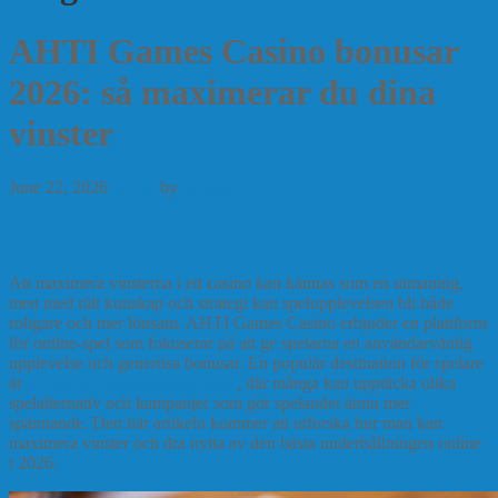
AHTI Games Casino bonusar
2026: så maximerar du dina
vinster
June 22, 2026
public
by
azreeceli
Att maximera vinsterna i ett casino kan kännas som en utmaning,
men med rätt kunskap och strategi kan spelupplevelsen bli både
roligare och mer lönsam. AHTI Games Casino erbjuder en plattform
för online-spel som fokuserar på att ge spelarna en användarvänlig
upplevelse och generösa bonusar. En populär destination för spelare
är
https://ahti-gamescasino.com/
, där många kan upptäcka olika
spelalternativ och kampanjer som gör spelandet ännu mer
spännande. Den här artikeln kommer att utforska hur man kan
maximera vinster och dra nytta av den bästa underhållningen online
i 2026.