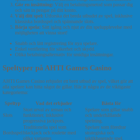
Gör en insättning:
Välj en betalningsmetod som passar dig
och sätt in pengar på ditt konto.
Välj ditt spel:
Utforska det breda utbudet av spel, inklusive
klassiska bordsspel och spännande slots.
Börja spela:
Sätt igång och njut av din spelupplevelse med
möjligheten att vinna stort!
Snabb och lätt registrering för nya spelare.
Enkel verifiering för säkerhet och skydd.
Olika betalningsalternativ för smidiga insättningar.
Speltyper på AHTI Games Casino
AHTI Games Casino erbjuder ett brett utbud av spel, vilket gör att
alla spelare kan hitta något de gillar. Här är några av de viktigaste
kategorierna:
Speltyp
Vad det erbjuder
Bästa för
Stort urval av teman och
Spelare som gillar snabb
Slots
funktioner, inklusive
och underhållande
progressiva jackpots.
spelning.
Traditionella spel som
Spelare som föredrar
Bordsspel
blackjack och roulette med
strategiska och
olika varianter.
taktikbaserade spel.