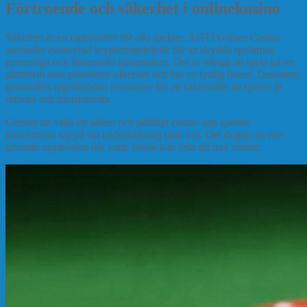
Förtroende och säkerhet i onlinekasino
Säkerhet är en topprioritet för alla spelare. AHTI Games Casino
använder avancerad krypteringsteknik för att skydda spelarnas
personliga och finansiella information. Det är viktigt att spela på en
plattform som prioriterar säkerhet och har en tydlig licens. Dessutom
genomförs regelbundna revisioner för att säkerställa att spelen är
rättvisa och transparenta.
Genom att välja ett säkert och pålitligt casino kan spelare
koncentrera sig på sin underhållning utan oro. Det skapar en mer
givande upplevelse där varje besök kan leda till nya vinster.