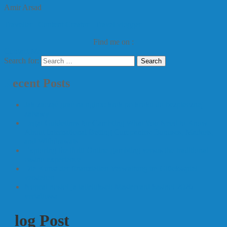
Amir Arsad
Traveller | Content Creator | Travel vlogger
Find me on :
Contact Me
Search for:
Recent Posts
Jak zacząć grać na nginx: krok po kroku do bezpiecznej
zabawy
Legal Guidelines for Gambling What You Need to Know
About International Betting Companies: Bonuses, Markets,
and Withdrawals
Exploring the thrill Online gambling versus the traditional
casino experience
Die Kunst der finanziellen Verwaltung im Glücksspiel
verstehen
Nopeat nostot ja talletukset: Mastercard kasinot 2026
vertailussa
Blog Post