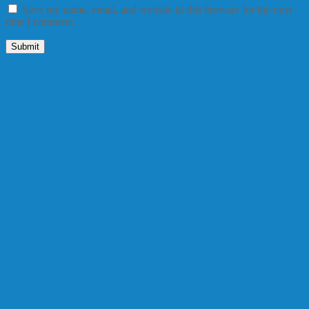
Save my name, email, and website in this browser for the next
time I comment.
Submit