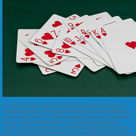
Un altro mito diffuso riguarda la presunta capacità di “leggere” le
macchine da gioco. Alcuni giocatori ritengono di poter individuare
una macchina “calda” o “fredda” basandosi sulle vincite precedenti.
Tuttavia, le slot machine operano su algoritmi di generazione
casuale, rendendo impossibile prevedere il risultato di ogni singolo
gioco. Questo porta a frustrazione e a perdite ingenti per coloro che