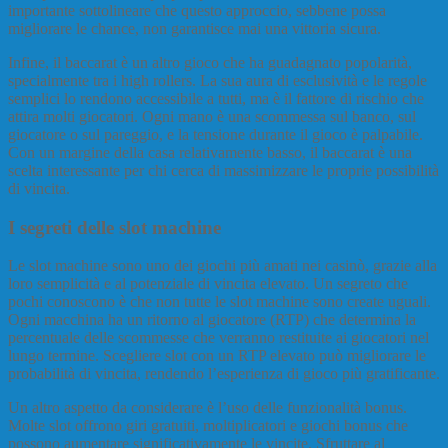
importante sottolineare che questo approccio, sebbene possa
migliorare le chance, non garantisce mai una vittoria sicura.
Infine, il baccarat è un altro gioco che ha guadagnato popolarità,
specialmente tra i high rollers. La sua aura di esclusività e le regole
semplici lo rendono accessibile a tutti, ma è il fattore di rischio che
attira molti giocatori. Ogni mano è una scommessa sul banco, sul
giocatore o sul pareggio, e la tensione durante il gioco è palpabile.
Con un margine della casa relativamente basso, il baccarat è una
scelta interessante per chi cerca di massimizzare le proprie possibilità
di vincita.
I segreti delle slot machine
Le slot machine sono uno dei giochi più amati nei casinò, grazie alla
loro semplicità e al potenziale di vincita elevato. Un segreto che
pochi conoscono è che non tutte le slot machine sono create uguali.
Ogni macchina ha un ritorno al giocatore (RTP) che determina la
percentuale delle scommesse che verranno restituite ai giocatori nel
lungo termine. Scegliere slot con un RTP elevato può migliorare le
probabilità di vincita, rendendo l’esperienza di gioco più gratificante.
Un altro aspetto da considerare è l’uso delle funzionalità bonus.
Molte slot offrono giri gratuiti, moltiplicatori e giochi bonus che
possono aumentare significativamente le vincite. Sfruttare al