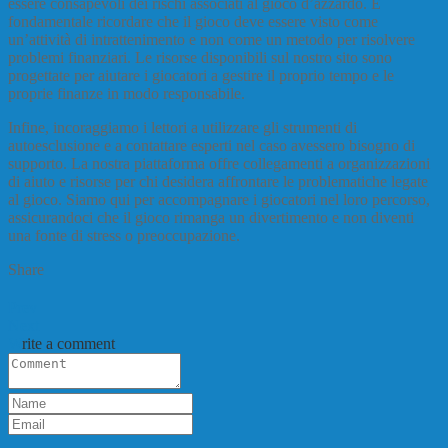
essere consapevoli dei rischi associati al gioco d’azzardo. È
fondamentale ricordare che il gioco deve essere visto come
un’attività di intrattenimento e non come un metodo per risolvere
problemi finanziari. Le risorse disponibili sul nostro sito sono
progettate per aiutare i giocatori a gestire il proprio tempo e le
proprie finanze in modo responsabile.
Infine, incoraggiamo i lettori a utilizzare gli strumenti di
autoesclusione e a contattare esperti nel caso avessero bisogno di
supporto. La nostra piattaforma offre collegamenti a organizzazioni
di aiuto e risorse per chi desidera affrontare le problematiche legate
al gioco. Siamo qui per accompagnare i giocatori nel loro percorso,
assicurandoci che il gioco rimanga un divertimento e non diventi
una fonte di stress o preoccupazione.
Share
Prev
Next
Write a comment