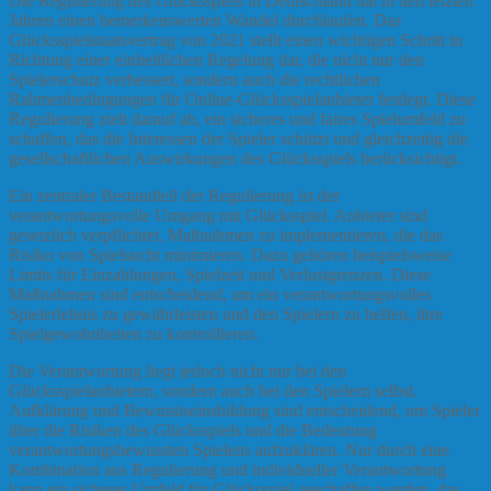
Die Regulierung des Glücksspiels in Deutschland hat in den letzten
Jahren einen bemerkenswerten Wandel durchlaufen. Das
Glücksspielstaatsvertrag von 2021 stellt einen wichtigen Schritt in
Richtung einer einheitlichen Regelung dar, die nicht nur den
Spielerschutz verbessert, sondern auch die rechtlichen
Rahmenbedingungen für Online-Glücksspielanbieter festlegt. Diese
Regulierung zielt darauf ab, ein sicheres und faires Spielumfeld zu
schaffen, das die Interessen der Spieler schützt und gleichzeitig die
gesellschaftlichen Auswirkungen des Glücksspiels berücksichtigt.
Ein zentraler Bestandteil der Regulierung ist der
verantwortungsvolle Umgang mit Glücksspiel. Anbieter sind
gesetzlich verpflichtet, Maßnahmen zu implementieren, die das
Risiko von Spielsucht minimieren. Dazu gehören beispielsweise
Limits für Einzahlungen, Spielzeit und Verlustgrenzen. Diese
Maßnahmen sind entscheidend, um ein verantwortungsvolles
Spielerlebnis zu gewährleisten und den Spielern zu helfen, ihre
Spielgewohnheiten zu kontrollieren.
Die Verantwortung liegt jedoch nicht nur bei den
Glücksspielanbietern, sondern auch bei den Spielern selbst.
Aufklärung und Bewusstseinsbildung sind entscheidend, um Spieler
über die Risiken des Glücksspiels und die Bedeutung
verantwortungsbewussten Spielens aufzuklären. Nur durch eine
Kombination aus Regulierung und individueller Verantwortung
kann ein sicheres Umfeld für Glücksspiel geschaffen werden, das