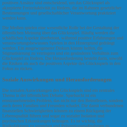
positiven Ansätze sind entscheidend, um das Glücksspiel als
akzeptierte Freizeitaktivität zu fördern, die im Rahmen gesetzlicher
Bestimmungen und gesellschaftlicher Verantwortung praktiziert
werden kann.
Die Medien spielen eine wesentliche Rolle bei der Gestaltung der
öffentlichen Meinung über das Glücksspiel. Häufig werden die
schädlichen Aspekte überbetont, während positive Erfahrungen und
verantwortungsbewusstes Spielen in den Hintergrund gedrängt
werden. Ein ausgewogenerer Diskurs könnte helfen, die
Stigmatisierung zu verringern und ein gesünderes Verhältnis zum
Glücksspiel zu fördern. Die Herausforderung besteht darin, sowohl
die Risiken als auch die positiven Aspekte des Glücksspiels in den
Fokus zu rücken.
Soziale Auswirkungen und Herausforderungen
Die sozialen Auswirkungen des Glücksspiels sind ein zentrales
Thema in der öffentlichen Debatte. Spielsucht ist ein
ernstzunehmendes Problem, das nicht nur den Betroffenen, sondern
auch deren Familien und Freunden schadet. Die damit verbundenen
finanziellen Schwierigkeiten können zu einem Rückgang der
Lebensqualität führen und sogar zu sozialer Isolation und
psychischen Erkrankungen beitragen. Es ist wichtig, die
Risikofaktoren zu verstehen und Präventionsmaßnahmen zu