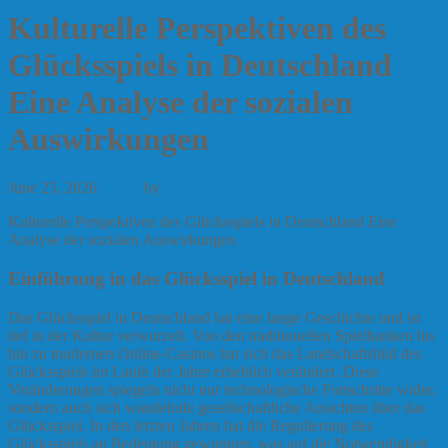
Kulturelle Perspektiven des
Glücksspiels in Deutschland
Eine Analyse der sozialen
Auswirkungen
June 25, 2026
public
by
azreeceli
Kulturelle Perspektiven des Glücksspiels in Deutschland Eine
Analyse der sozialen Auswirkungen
Einführung in das Glücksspiel in Deutschland
Das Glücksspiel in Deutschland hat eine lange Geschichte und ist
tief in der Kultur verwurzelt. Von den traditionellen Spielbanken bis
hin zu modernen Online-Casinos hat sich das Landschaftsbild des
Glücksspiels im Laufe der Jahre erheblich verändert. Diese
Veränderungen spiegeln nicht nur technologische Fortschritte wider,
sondern auch sich wandelnde gesellschaftliche Ansichten über das
Glücksspiel. In den letzten Jahren hat die Regulierung des
Glücksspiels an Bedeutung gewonnen, was auf die Notwendigkeit