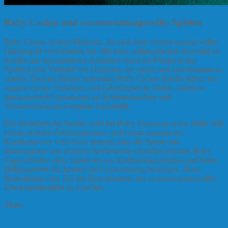
Roby Casino und verantwortungsvolles Spielen
Roby Casino ist eine Plattform, die sich dem verantwortungsvollen
Glücksspiel verschrieben hat. Mit einer umfangreichen Auswahl an
Spielen aus renommierten Anbietern bietet die Plattform den
Spielern eine Vielzahl von Optionen, um sicher und unterhaltsam zu
spielen. Darüber hinaus unterstützt Roby Casino Spieler dabei, ein
ausgewogenes Verhältnis zum Glücksspiel zu finden, indem es
transparente Informationen zu Spielmechaniken und
Verantwortungsbewusstsein bereitstellt.
Die Sicherheit der Spieler steht bei Roby Casino an erster Stelle. Mit
einem sicheren Zahlungsprozess und einem engagierten
Kundenservice wird dafür gesorgt, dass die Spieler ein
reibungsloses und sicheres Spielerlebnis genießen können. Roby
Casino fördert aktiv Initiativen zur Spielsuchtprävention und bietet
Hilfsangebote für Spieler, die Unterstützung benötigen. Diese
Maßnahmen sind Teil des Engagements, ein verantwortungsvolles
Glücksspielumfeld zu schaffen.
Share
Prev