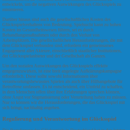
entwickeln, um die negativen Auswirkungen des Glücksspiels zu
minimieren.
Darüber hinaus sind auch die gesellschaftlichen Kosten des
Glücksspielverhaltens von Bedeutung. Spielsucht kann zu hohen
Kosten im Gesundheitswesen führen, sei es durch
Behandlungsmaßnahmen oder durch den Verlust von
Arbeitsplätzen. Die gesellschaftlichen Herausforderungen, die mit
dem Glücksspiel verbunden sind, erfordern ein gemeinsames
Engagement aller Akteure, einschließlich staatlicher Institutionen,
der Glücksspielanbieter und der Gesellschaft als Ganzes.
Um den sozialen Auswirkungen des Glücksspiels effektiv
entgegenzuwirken, ist eine breit angelegte Aufklärungskampagne
erforderlich. Diese sollte sowohl Informationen über
verantwortungsbewusstes Spielen als auch über Hilfsangebote für
Betroffene umfassen. Es ist entscheidend, ein Umfeld zu schaffen,
in dem Menschen offen über ihre Erfahrungen sprechen können,
ohne Angst vor Stigmatisierung oder Verurteilung haben zu müssen.
Nur so können wir die Herausforderungen, die das Glücksspiel mit
sich bringt, nachhaltig angehen.
Regulierung und Verantwortung im Glücksspiel