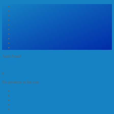
Amir Arsad
Traveller | Content Creator | Travel vlogger
0
No products in the cart.
About
Projects
Blog
Shop
Contact