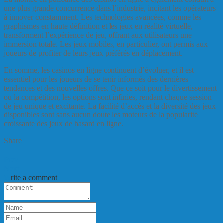
une plus grande concurrence dans l’industrie, incitant les opérateurs
à innover constamment. Les technologies avancées, comme les
graphismes en haute définition et les jeux en réalité virtuelle,
transforment l’expérience de jeu, offrant aux utilisateurs une
immersion totale. Les jeux mobiles, en particulier, ont permis aux
joueurs de profiter de leurs jeux préférés en déplacement.
En somme, les casinos en ligne continuent d’évoluer, et il est
essentiel pour les joueurs de se tenir informés des dernières
tendances et des nouvelles offres. Que ce soit pour le divertissement
ou la compétition, les options sont infinies, rendant chaque session
de jeu unique et excitante. La facilité d’accès et la diversité des jeux
disponibles sont sans aucun doute les moteurs de la popularité
croissante des jeux de hasard en ligne.
Share
Prev
Next
Write a comment