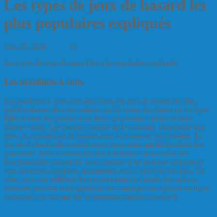
Les types de jeux de hasard les
plus populaires expliqués
June 25, 2026
public
by
azreeceli
Les types de jeux de hasard les plus populaires expliqués
Les machines à sous
Les machines à sous sont sans doute les jeux de hasard les plus
emblématiques dans les casinos, qu’ils soient physiques ou en ligne.
Elles attirent les joueurs avec leurs graphismes colorés et leurs
thèmes variés. Les joueurs insèrent de la monnaie, choisissent leur
mise, et appuient sur le bouton pour faire tourner les rouleaux. Le
but est d’obtenir des combinaisons gagnantes qui déclenchent des
paiements. Avec l’avènement des machines à sous vidéo, les
fonctionnalités comme les tours gratuits et les jackpots progressifs
sont devenues courantes, augmentant ainsi l’attrait de ces jeux. En
effet, ceux qui préfèrent les environnements chauds des casinos
terrestres peuvent aussi apprécier les avantages des options en ligne,
notamment en suivant des événements majeurs comme le
pari coupe
du monde
.