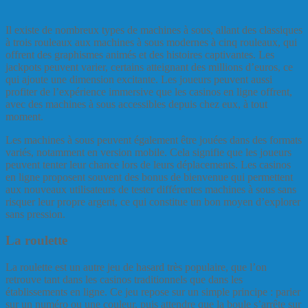
Il existe de nombreux types de machines à sous, allant des classiques
à trois rouleaux aux machines à sous modernes à cinq rouleaux, qui
offrent des graphismes animés et des histoires captivantes. Les
jackpots peuvent varier, certains atteignant des millions d’euros, ce
qui ajoute une dimension excitante. Les joueurs peuvent aussi
profiter de l’expérience immersive que les casinos en ligne offrent,
avec des machines à sous accessibles depuis chez eux, à tout
moment.
Les machines à sous peuvent également être jouées dans des formats
variés, notamment en version mobile. Cela signifie que les joueurs
peuvent tenter leur chance lors de leurs déplacements. Les casinos
en ligne proposent souvent des bonus de bienvenue qui permettent
aux nouveaux utilisateurs de tester différentes machines à sous sans
risquer leur propre argent, ce qui constitue un bon moyen d’explorer
sans pression.
La roulette
La roulette est un autre jeu de hasard très populaire, que l’on
retrouve tant dans les casinos traditionnels que dans les
établissements en ligne. Ce jeu repose sur un simple principe : parier
sur un numéro ou une couleur, puis attendre que la boule s’arrête sur