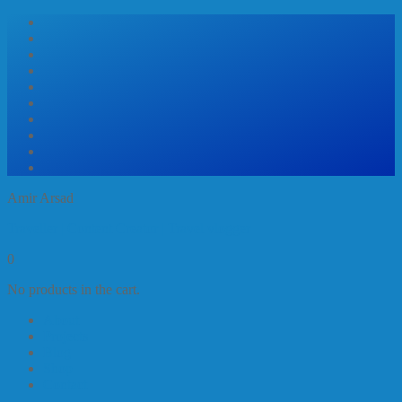
Amir Arsad
Traveller | Content Creator | Travel vlogger
0
No products in the cart.
About
Projects
Blog
Shop
Contact