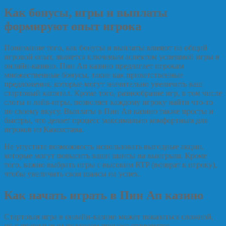
Как бонусы, игры и выплаты
формируют опыт игрока
Понимание того, как бонусы и выплаты влияют на общий
игровой опыт, является ключевым аспектом успешной игры в
онлайн-казино. Пин Ап казино предлагает игрокам
множественные бонусы, такие как приветственные
предложения, которые могут значительно увеличить ваш
стартовый капитал. Кроме того, разнообразие игр, в том числе
слоты и лайв-игры, позволяет каждому игроку найти что-то
по своему вкусу. Выплаты в Пин Ап казино также просты и
быстры, что делает процесс максимально комфортным для
игроков из Казахстана.
Не упустите возможность использовать выгодные акции,
которые могут повысить ваши шансы на выигрыш. Кроме
того, важно выбрать игры с высоким RTP (возврат к игроку),
чтобы увеличить свои шансы на успех.
Как начать играть в Пин Ап казино
Стартовая игра в онлайн-казино может показаться сложной,
но с правильным подходом процесс становится