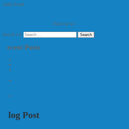
Amir Arsad
Traveller | Content Creator | Travel vlogger
Find me on :
Contact Me
Search for:
Recent Posts
Istražite Cazeus Casino: što nude u svijetu slot igara i uživo
Ontdek de beste casinospellen in 2026: van slots tot live tafels
Jak zacząć grać na nginx: krok po kroku do bezpiecznej
zabawy
Legal Guidelines for Gambling What You Need to Know
About International Betting Companies: Bonuses, Markets,
and Withdrawals
Exploring the thrill Online gambling versus the traditional
casino experience
Blog Post