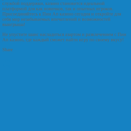
службой поддержки, казино становится идеальной
платформой для как новичков, так и опытных игроков.
Присоединяйтесь к Пин Ап казино сегодня и откройте для
себя мир незабываемых впечатлений и возможностей
выигрыша!
Не упустите шанс насладиться азартом и развлечением с Пин
Ап казино, где каждый сможет найти игру по своему вкусу!
Share
Prev
Next