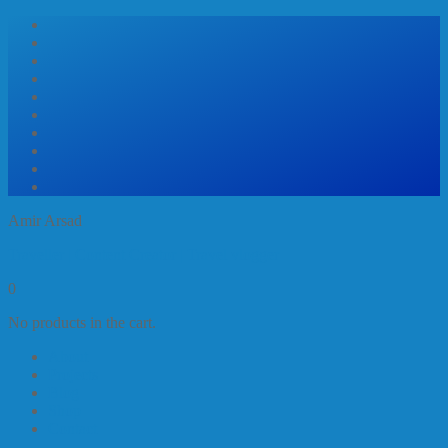
Amir Arsad
Traveller | Content Creator | Travel vlogger
0
No products in the cart.
About
Projects
Blog
Shop
Contact