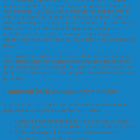
prédire le résultat d’un événement sportif et à miser de l’argent sur
cette prédiction. En 2026, avec la rencontre très attendue entre la
France et le Maroc, les bookmakers proposeront divers types de
paris, allant des paris simples aux paris combinés. Les cotes sont des
indicateurs clés qui déterminent le montant que vous pouvez
potentiellement gagner. Une connaissance approfondie de ces
éléments peut vous aider à faire des choix éclairés et à optimiser vos
mises.
Pour maximiser ses chances de gagner, il est également important de
suivre les tendances des équipes, les performances des joueurs et
même les statistiques historiques. En gardant tous ces éléments en
tête, parier sur la France ou le Maroc pourrait se révéler plus lucratif
que jamais.
Comment bien commencer à parier
Se lancer dans le pari sportif peut sembler intimidant, mais suivre
quelques étapes simples peut faciliter le processus.
Choisir un bookmaker fiable:
Optez pour une plateforme
réputée qui offre de bonnes cotes et un large éventail de paris.
Créer un compte:
Inscrivez-vous en fournissant vos
informations personnelles nécessaires.