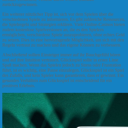
zurückzugewinnen.
Ein weiterer nützlicher Tipp ist, sich vor dem Spielen über die
verschiedenen Spiele zu informieren. Es gibt zahlreiche Ressourcen,
die Spielregeln und Strategien erklären. Viele Online-Casinos bieten
zudem kostenlose Spielversionen an, die es den Spielern
ermöglichen, verschiedene Spiele auszuprobieren, ohne echtes Geld
zu setzen. Dies ist eine hervorragende Möglichkeit, um sich mit den
Regeln vertraut zu machen und das eigene Können zu verbessern.
Abschließend sollten Einsteiger immer auf ihr Bauchgefühl hören
und auf ihre Intuition vertrauen. Glücksspiel sollte in erster Linie
Spaß machen. Wenn das Spielen jedoch zu Stress oder Frustration
führt, ist es wichtig, eine Pause einzulegen. Glücksspiel ist ein Spiel
des Zufalls, und kein Spieler kann garantieren, dass er gewinnt. Ein
gesundes Verhältnis zum Glücksspiel ist entscheidend für ein
positives Erlebnis.