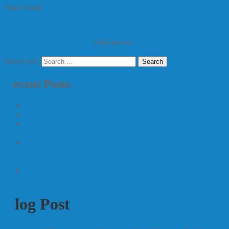
Amir Arsad
Traveller | Content Creator | Travel vlogger
Find me on :
Contact Me
Search for:
Recent Posts
Istražite Cazeus Casino: što nude u svijetu slot igara i uživo
Ontdek de beste casinospellen in 2026: van slots tot live tafels
Jak zacząć grać na nginx: krok po kroku do bezpiecznej
zabawy
Legal Guidelines for Gambling What You Need to Know
About International Betting Companies: Bonuses, Markets,
and Withdrawals
Exploring the thrill Online gambling versus the traditional
casino experience
Blog Post