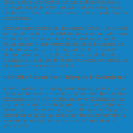
Glück, sondern auch Geschick und eine fundierte Kenntnis der
Spielregeln. Einsteiger sollten sich daher mit den Strategien und
Taktiken dieser Spiele auseinandersetzen, um ihre Gewinnchancen
zu maximieren.
Sportwetten sind ebenfalls eine interessante Form des Glücksspiels,
die in den letzten Jahren an Beliebtheit gewonnen hat. Dabei setzen
Spieler auf die Ergebnisse von Sportveranstaltungen, und die
Quoten variieren je nach Wahrscheinlichkeit des Ereignisses. Um
erfolgreich zu wetten, ist es wichtig, sich mit den Teams oder
Athleten auszukennen, auf die gewettet wird. Auch hier sollten
Einsteiger die Grundlagen der Quoten und Wettarten verstehen, um
informierte Entscheidungen zu treffen.
Rechtliche Aspekte des Glücksspiels in Deutschland
In Deutschland ist das Glücksspiel stark reguliert, und die Gesetze
können von Bundesland zu Bundesland unterschiedlich sein. Das
Glücksspielgesetz legt fest, welche Arten von Glücksspiel erlaubt
sind und unter welchen Bedingungen. Online-Glücksspielanbieter
müssen eine Lizenz besitzen, um legal in Deutschland tätig zu sein.
Dies schützt die Spieler und stellt sicher, dass die Anbieter sich an
bestimmte Standards halten, um ein sicheres Spielerlebnis zu
gewährleisten.