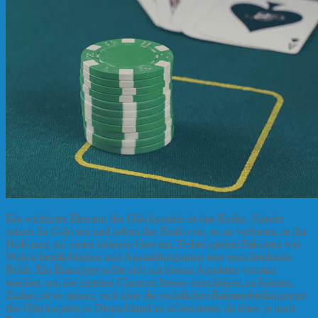
Ein wichtiges Element des Glücksspiels ist das Risiko. Spieler
setzen ihr Geld ein und gehen das Risiko ein, es zu verlieren, in der
Hoffnung auf einen höheren Gewinn. Dabei spielen Faktoren wie
Wahrscheinlichkeiten und Auszahlungsraten eine entscheidende
Rolle. Ein Einsteiger sollte sich mit diesen Aspekten vertraut
machen, um die eigenen Chancen besser einschätzen zu können.
Zudem ist es ratsam, sich über die rechtlichen Rahmenbedingungen
des Glücksspiels in Deutschland zu informieren, da diese je nach