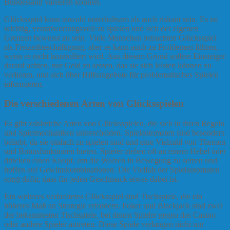
Bundesland variieren können.
Glücksspiel kann sowohl unterhaltsam als auch riskant sein. Es ist
wichtig, verantwortungsvoll zu spielen und sich der eigenen
Grenzen bewusst zu sein. Viele Menschen betrachten Glücksspiel
als Freizeitbeschäftigung, aber es kann auch zu Problemen führen,
wenn es nicht kontrolliert wird. Aus diesem Grund sollten Einsteiger
darauf achten, nur Geld zu setzen, das sie sich leisten können zu
verlieren, und sich über Hilfsangebote für problematisches Spielen
informieren.
Die verschiedenen Arten von Glücksspielen
Es gibt zahlreiche Arten von Glücksspielen, die sich in ihren Regeln
und Spielmechaniken unterscheiden. Spielautomaten sind besonders
beliebt, da sie einfach zu spielen sind und eine Vielzahl von Themen
und Bonusfunktionen bieten. Spieler ziehen oft an einem Hebel oder
drücken einen Knopf, um die Walzen in Bewegung zu setzen und
hoffen auf Gewinnkombinationen. Die Vielfalt der Spielautomaten
sorgt dafür, dass für jeden Geschmack etwas dabei ist.
Ein weiteres verbreitetes Glücksspiel sind Tischspiele, die ein
höheres Maß an Strategie erfordern. Poker und Blackjack sind zwei
der bekanntesten Tischspiele, bei denen Spieler gegen das Casino
oder andere Spieler antreten. Diese Spiele verlangen nicht nur