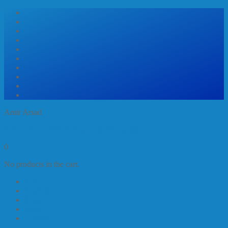
Amir Arsad
Traveller | Content Creator | Travel vlogger
0
No products in the cart.
About
Projects
Blog
Shop
Contact