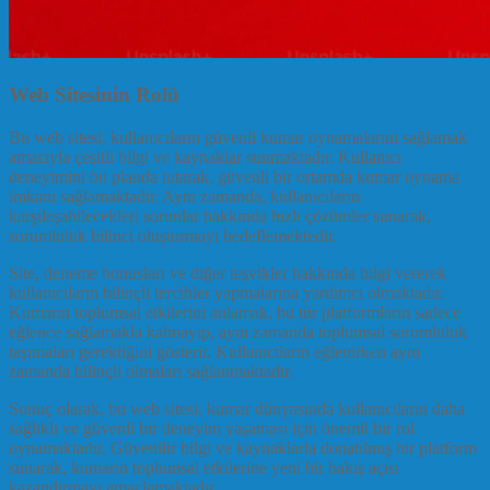
Web Sitesinin Rolü
Bu web sitesi, kullanıcıların güvenli kumar oynamalarını sağlamak
amacıyla çeşitli bilgi ve kaynaklar sunmaktadır. Kullanıcı
deneyimini ön planda tutarak, güvenli bir ortamda kumar oynama
imkanı sağlamaktadır. Aynı zamanda, kullanıcıların
karşılaşabilecekleri sorunlar hakkında hızlı çözümler sunarak,
sorumluluk bilinci oluşturmayı hedeflemektedir.
Site, deneme bonusları ve diğer teşvikler hakkında bilgi vererek
kullanıcıların bilinçli tercihler yapmalarına yardımcı olmaktadır.
Kumarın toplumsal etkilerini anlamak, bu tür platformların sadece
eğlence sağlamakla kalmayıp, aynı zamanda toplumsal sorumluluk
taşımaları gerektiğini gösterir. Kullanıcıların eğlenirken aynı
zamanda bilinçli olmaları sağlanmaktadır.
Sonuç olarak, bu web sitesi, kumar dünyasında kullanıcıların daha
sağlıklı ve güvenli bir deneyim yaşaması için önemli bir rol
oynamaktadır. Güvenilir bilgi ve kaynaklarla donatılmış bir platform
sunarak, kumarın toplumsal etkilerine yeni bir bakış açısı
kazandırmayı amaçlamaktadır.