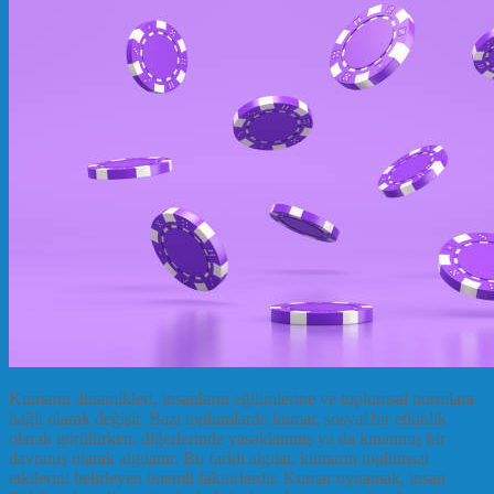
Kumarın dinamikleri, insanların eğilimlerine ve toplumsal normlara
bağlı olarak değişir. Bazı toplumlarda kumar, sosyal bir etkinlik
olarak görülürken, diğerlerinde yasaklanmış ya da kınanmış bir
davranış olarak algılanır. Bu farklı algılar, kumarın toplumsal
etkilerini belirleyen önemli faktörlerdir. Kumar oynamak, insan