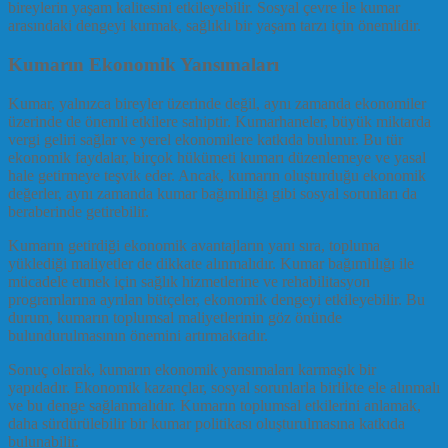
bireylerin yaşam kalitesini etkileyebilir. Sosyal çevre ile kumar
arasındaki dengeyi kurmak, sağlıklı bir yaşam tarzı için önemlidir.
Kumarın Ekonomik Yansımaları
Kumar, yalnızca bireyler üzerinde değil, aynı zamanda ekonomiler
üzerinde de önemli etkilere sahiptir. Kumarhaneler, büyük miktarda
vergi geliri sağlar ve yerel ekonomilere katkıda bulunur. Bu tür
ekonomik faydalar, birçok hükümeti kumarı düzenlemeye ve yasal
hale getirmeye teşvik eder. Ancak, kumarın oluşturduğu ekonomik
değerler, aynı zamanda kumar bağımlılığı gibi sosyal sorunları da
beraberinde getirebilir.
Kumarın getirdiği ekonomik avantajların yanı sıra, topluma
yüklediği maliyetler de dikkate alınmalıdır. Kumar bağımlılığı ile
mücadele etmek için sağlık hizmetlerine ve rehabilitasyon
programlarına ayrılan bütçeler, ekonomik dengeyi etkileyebilir. Bu
durum, kumarın toplumsal maliyetlerinin göz önünde
bulundurulmasının önemini artırmaktadır.
Sonuç olarak, kumarın ekonomik yansımaları karmaşık bir
yapıdadır. Ekonomik kazançlar, sosyal sorunlarla birlikte ele alınmalı
ve bu denge sağlanmalıdır. Kumarın toplumsal etkilerini anlamak,
daha sürdürülebilir bir kumar politikası oluşturulmasına katkıda
bulunabilir.