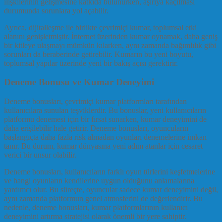
ilişkilerinin gelişmesine katkıda bulunurken, aşırıya kaçılması
durumunda sorunlara yol açabilir.
Ayrıca, dijitalleşme ile birlikte çevrimiçi kumar, toplumsal etki
alanını genişletmiştir. İnternet üzerinden kumar oynamak, daha geniş
bir kitleye ulaşmayı mümkün kılarken, aynı zamanda bağımlılık gibi
sorunları da beraberinde getirebilir. Kumarın bu yeni boyutu,
toplumsal yapılar üzerinde yeni bir bakış açısı gerektirir.
Deneme Bonusu ve Kumar Deneyimi
Deneme bonusları, çevrimiçi kumar platformları tarafından
kullanıcılara sunulan teşviklerdir. Bu bonuslar, yeni kullanıcıların
platformu denemesi için bir fırsat sunarken, kumar deneyimini de
daha erişilebilir hale getirir. Deneme bonusları, oyuncuların
başlangıçta daha fazla risk almadan oyunları denemelerine imkan
tanır. Bu durum, kumar dünyasına yeni adım atanlar için cesaret
verici bir unsur olabilir.
Deneme bonusları, kullanıcıların farklı oyun türlerini keşfetmelerine
ve hangi oyunların kendilerine uygun olduğunu anlamalarına
yardımcı olur. Bu süreçte, oyuncular sadece kumar deneyimini değil,
aynı zamanda platformun genel atmosferini de değerlendirir. Bu
nedenle, deneme bonusları, kumar platformlarının kullanıcı
deneyimini artırma stratejisi olarak önemli bir yere sahiptir.