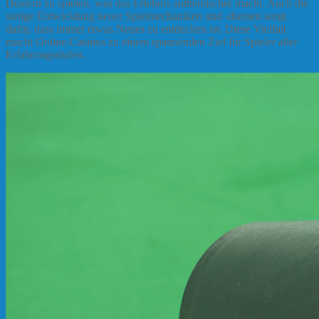
Dealern zu spielen, was das Erlebnis authentischer macht. Auch die
stetige Entwicklung neuer Spielmechaniken und -themen sorgt
dafür, dass immer etwas Neues zu entdecken ist. Diese Vielfalt
macht Online-Casinos zu einem spannenden Ziel für Spieler aller
Erfahrungsstufen.