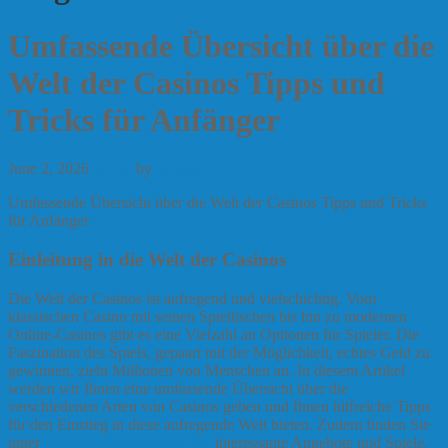
Umfassende Übersicht über die
Welt der Casinos Tipps und
Tricks für Anfänger
June 2, 2026
public
by
azreeceli
Umfassende Übersicht über die Welt der Casinos Tipps und Tricks
für Anfänger
Einleitung in die Welt der Casinos
Die Welt der Casinos ist aufregend und vielschichtig. Vom
klassischen Casino mit seinen Spieltischen bis hin zu modernen
Online-Casinos gibt es eine Vielzahl an Optionen für Spieler. Die
Faszination des Spiels, gepaart mit der Möglichkeit, echtes Geld zu
gewinnen, zieht Millionen von Menschen an. In diesem Artikel
werden wir Ihnen eine umfassende Übersicht über die
verschiedenen Arten von Casinos geben und Ihnen hilfreiche Tipps
für den Einstieg in diese aufregende Welt bieten. Zudem finden Sie
unter
https://dude-spincasino.de/
interessante Angebote und Spiele.