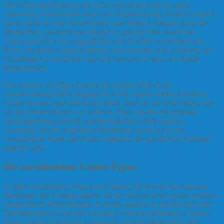
Die Glücksspielbranche hat sich in den letzten Jahren stark
entwickelt, insbesondere durch die Digitalisierung. Online-Casinos
bieten nicht nur eine breite Palette von Spielen, sondern auch die
Möglichkeit, jederzeit und überall zu spielen. Dies macht das
Glücksspiel für viele zugänglicher und flexibler. Um jedoch das
Beste aus Ihrem Casino-Erlebnis herauszuholen, ist es wichtig, die
Grundlagen zu verstehen und sich bewusst zu sein, wie Spiele
funktionieren.
Ein weiterer wichtiger Aspekt der Casino-Welt ist der
verantwortungsvolle Umgang mit Geld. Spieler sollten sich ihrer
Limits bewusst sein und sicherstellen, dass sie nur Geld setzen, das
sie sich leisten können zu verlieren. Dies schafft eine gesunde
Spielumgebung und hilft, problematisches Glücksspiel zu
vermeiden. In den folgenden Abschnitten werden wir auf
verschiedene Tipps und Tricks eingehen, die speziell für Anfänger
nützlich sind.
Die verschiedenen Casino-Typen
Es gibt verschiedene Arten von Casinos, die jeweils ihre eigenen
Merkmale und Vorzüge haben. Zu den klassischen Casinos gehören
landgestützte Einrichtungen, in denen Spieler an Spieltischen oder
Spielautomaten Geld setzen können. Diese traditionellen Casinos
bieten oft ein einzigartiges Ambiente und die Möglichkeit, mit