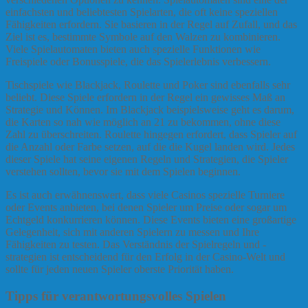
einfachsten und beliebtesten Spielarten, die oft keine speziellen
Fähigkeiten erfordern. Sie basieren in der Regel auf Zufall, und das
Ziel ist es, bestimmte Symbole auf den Walzen zu kombinieren.
Viele Spielautomaten bieten auch spezielle Funktionen wie
Freispiele oder Bonusspiele, die das Spielerlebnis verbessern.
Tischspiele wie Blackjack, Roulette und Poker sind ebenfalls sehr
beliebt. Diese Spiele erfordern in der Regel ein gewisses Maß an
Strategie und Können. Im Blackjack beispielsweise geht es darum,
die Karten so nah wie möglich an 21 zu bekommen, ohne diese
Zahl zu überschreiten. Roulette hingegen erfordert, dass Spieler auf
die Anzahl oder Farbe setzen, auf die die Kugel landen wird. Jedes
dieser Spiele hat seine eigenen Regeln und Strategien, die Spieler
verstehen sollten, bevor sie mit dem Spielen beginnen.
Es ist auch erwähnenswert, dass viele Casinos spezielle Turniere
oder Events anbieten, bei denen Spieler um Preise oder sogar um
Echtgeld konkurrieren können. Diese Events bieten eine großartige
Gelegenheit, sich mit anderen Spielern zu messen und Ihre
Fähigkeiten zu testen. Das Verständnis der Spielregeln und -
strategien ist entscheidend für den Erfolg in der Casino-Welt und
sollte für jeden neuen Spieler oberste Priorität haben.
Tipps für verantwortungsvolles Spielen