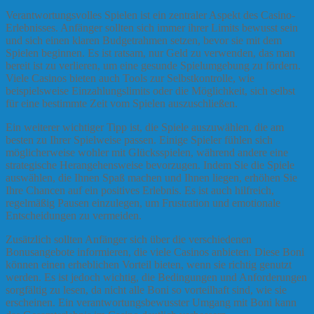
Verantwortungsvolles Spielen ist ein zentraler Aspekt des Casino-
Erlebnisses. Anfänger sollten sich immer ihrer Limits bewusst sein
und sich einen klaren Budgetrahmen setzen, bevor sie mit dem
Spielen beginnen. Es ist ratsam, nur Geld zu verwenden, das man
bereit ist zu verlieren, um eine gesunde Spielumgebung zu fördern.
Viele Casinos bieten auch Tools zur Selbstkontrolle, wie
beispielsweise Einzahlungslimits oder die Möglichkeit, sich selbst
für eine bestimmte Zeit vom Spielen auszuschließen.
Ein weiterer wichtiger Tipp ist, die Spiele auszuwählen, die am
besten zu Ihrer Spielweise passen. Einige Spieler fühlen sich
möglicherweise wohler mit Glücksspielen, während andere eine
strategische Herangehensweise bevorzugen. Indem Sie die Spiele
auswählen, die Ihnen Spaß machen und Ihnen liegen, erhöhen Sie
Ihre Chancen auf ein positives Erlebnis. Es ist auch hilfreich,
regelmäßig Pausen einzulegen, um Frustration und emotionale
Entscheidungen zu vermeiden.
Zusätzlich sollten Anfänger sich über die verschiedenen
Bonusangebote informieren, die viele Casinos anbieten. Diese Boni
können einen erheblichen Vorteil bieten, wenn sie richtig genutzt
werden. Es ist jedoch wichtig, die Bedingungen und Anforderungen
sorgfältig zu lesen, da nicht alle Boni so vorteilhaft sind, wie sie
erscheinen. Ein verantwortungsbewusster Umgang mit Boni kann