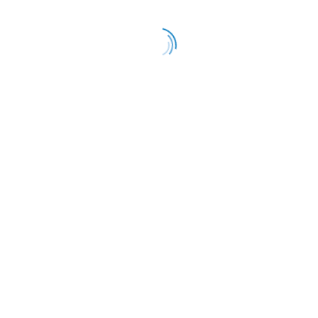
Amir Arsad
Traveller | Content Creator | Travel
vlogger
Find me on :