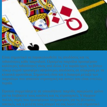
Είναι σημαντικό να παρακολουθείτε τις αποδόσεις και τις
πιθανότητες κάθε παιχνιδιού. Ορισμένα παιχνίδια προσφέρουν
καλύτερες πιθανότητες νίκης από άλλα. Για παράδειγμα, το βίντεο
πόκερ συχνά προσφέρει υψηλότερες αποδόσεις σε σύγκριση με τα
κλασικά φρουτάκια. Σημαντική είναι και η διαφορά μεταξύ των
παιχνιδιών που απαιτούν στρατηγική και αυτών που είναι εντελώς
τυχαία.
Προτού συμμετάσχετε σε οποιοδήποτε παιχνίδι, αφιερώστε χρόνο
για να διαβάσετε τους κανόνες και τις στρατηγικές. Υπάρχουν
πολλές πηγές που προσφέρουν πληροφορίες για τις βέλτιστες
τακτικές, και η μελέτη τους μπορεί να σας δώσει ένα σημαντικό