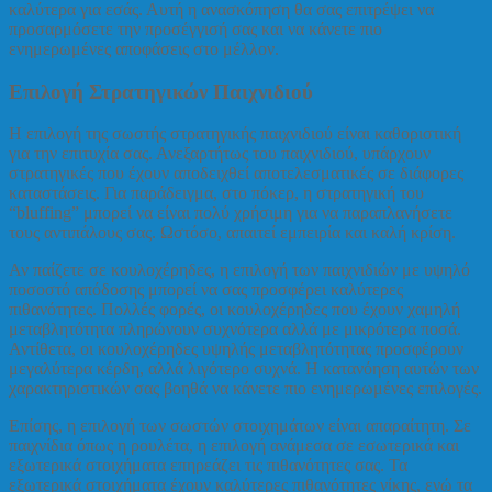
καλύτερα για εσάς. Αυτή η ανασκόπηση θα σας επιτρέψει να
προσαρμόσετε την προσέγγισή σας και να κάνετε πιο
ενημερωμένες αποφάσεις στο μέλλον.
Επιλογή Στρατηγικών Παιχνιδιού
Η επιλογή της σωστής στρατηγικής παιχνιδιού είναι καθοριστική
για την επιτυχία σας. Ανεξαρτήτως του παιχνιδιού, υπάρχουν
στρατηγικές που έχουν αποδειχθεί αποτελεσματικές σε διάφορες
καταστάσεις. Για παράδειγμα, στο πόκερ, η στρατηγική του
“bluffing” μπορεί να είναι πολύ χρήσιμη για να παραπλανήσετε
τους αντιπάλους σας. Ωστόσο, απαιτεί εμπειρία και καλή κρίση.
Αν παίζετε σε κουλοχέρηδες, η επιλογή των παιχνιδιών με υψηλό
ποσοστό απόδοσης μπορεί να σας προσφέρει καλύτερες
πιθανότητες. Πολλές φορές, οι κουλοχέρηδες που έχουν χαμηλή
μεταβλητότητα πληρώνουν συχνότερα αλλά με μικρότερα ποσά.
Αντίθετα, οι κουλοχέρηδες υψηλής μεταβλητότητας προσφέρουν
μεγαλύτερα κέρδη, αλλά λιγότερο συχνά. Η κατανόηση αυτών των
χαρακτηριστικών σας βοηθά να κάνετε πιο ενημερωμένες επιλογές.
Επίσης, η επιλογή των σωστών στοιχημάτων είναι απαραίτητη. Σε
παιχνίδια όπως η ρουλέτα, η επιλογή ανάμεσα σε εσωτερικά και
εξωτερικά στοιχήματα επηρεάζει τις πιθανότητες σας. Τα
εξωτερικά στοιχήματα έχουν καλύτερες πιθανότητες νίκης, ενώ τα