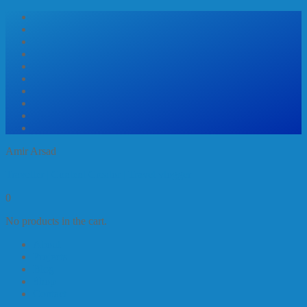
Amir Arsad
Traveller | Content Creator | Travel vlogger
0
No products in the cart.
About
Projects
Blog
Shop
Contact