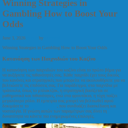
Winning Strategies in
Gambling How to Boost Your
Odds
June 3, 2026
public
by
azreeceli
Winning Strategies in Gambling How to Boost Your Odds
Κατανόηση των Παιχνιδιών του Καζίνο
Η κατανόηση των παιχνιδιών του καζίνο είναι το πρώτο βήμα για
να αυξήσετε τις πιθανότητές σας. Κάθε παιχνίδι έχει τους δικούς
του κανόνες και στρατηγικές που μπορείτε να ακολουθήσετε για να
βελτιώσετε τις επιδόσεις σας. Για παράδειγμα, στα παιχνίδια με
τράπουλα, όπως το μπλακτζακ, η στρατηγική βασίζεται σε
μαθηματικά και πιθανότητες, ενώ στα φρουτάκια, η τύχη παίζει
μεγαλύτερο ρόλο. Η εμπειρία σας μπορεί να βελτιωθεί αφού
δοκιμάσετε το
Gold Star Fruit
, που συνδυάζει διασκέδαση και
νοσταλγία. Η γνώση αυτών των παραμέτρων σας δίνει τη
δυνατότητα να κάνετε πιο ενημερωμένες επιλογές.