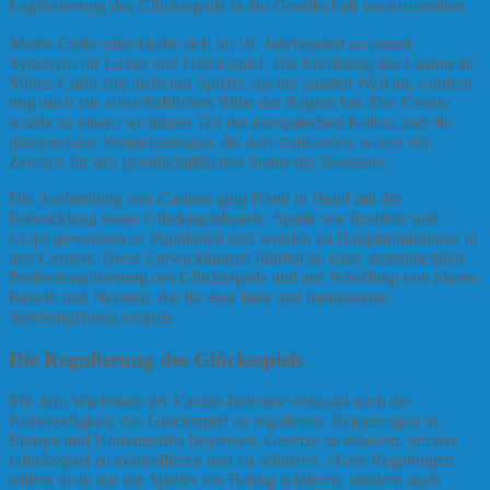
Legitimierung des Glücksspiels in der Gesellschaft voranzutreiben.
Monte Carlo entwickelte sich im 19. Jahrhundert zu einem
Synonym für Luxus und Glücksspiel. Die Eröffnung des Casino de
Monte-Carlo zog nicht nur Spieler aus der ganzen Welt an, sondern
trug auch zur wirtschaftlichen Blüte der Region bei. Das Casino
wurde zu einem wichtigen Teil der europäischen Kultur, und die
glamourösen Veranstaltungen, die dort stattfanden, waren ein
Zeichen für den gesellschaftlichen Status der Besucher.
Die Ausbreitung von Casinos ging Hand in Hand mit der
Entwicklung neuer Glücksspielspiele. Spiele wie Roulette und
Craps gewannen an Popularität und wurden zu Hauptattraktionen in
den Casinos. Diese Entwicklungen führten zu einer zunehmenden
Professionalisierung des Glücksspiels und zur Schaffung von klaren
Regeln und Normen, die für eine faire und transparente
Spielumgebung sorgten.
Die Regulierung des Glücksspiels
Mit dem Wachstum der Casino-Industrie entstand auch die
Notwendigkeit, das Glücksspiel zu regulieren. Regierungen in
Europa und Nordamerika begannen, Gesetze zu erlassen, um das
Glücksspiel zu kontrollieren und zu schützen. Diese Regelungen
sollten nicht nur die Spieler vor Betrug schützen, sondern auch