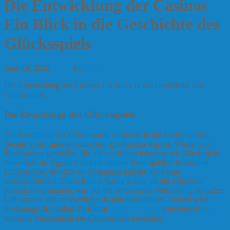
Die Entwicklung der Casinos
Ein Blick in die Geschichte des
Glücksspiels
June 19, 2026
public
by
azreeceli
Die Entwicklung der Casinos Ein Blick in die Geschichte des
Glücksspiels
Die Ursprünge des Glücksspiels
Die Geschichte des Glücksspiels reicht bis in die Antike zurück.
Bereits in der mesopotamischen Zivilisation wurden Würfel aus
Tierknochen gefunden, die auf ein frühes Interesse am Glücksspiel
hinweisen. In Ägypten und im antiken Rom spielten Menschen
Glücksspiele, um sich zu vergnügen und ihr Schicksal
herauszufordern. Diese frühen Spiele waren oft mit religiösen
Praktiken verbunden, was die tief verwurzelte Verbindung zwischen
Glücksspiel und menschlicher Kultur verdeutlicht. Zudem wird
heutzutage die Online-Plattform
Betflare Casino
zunehmend als
moderne Möglichkeit des Glücksspiels geschätzt.