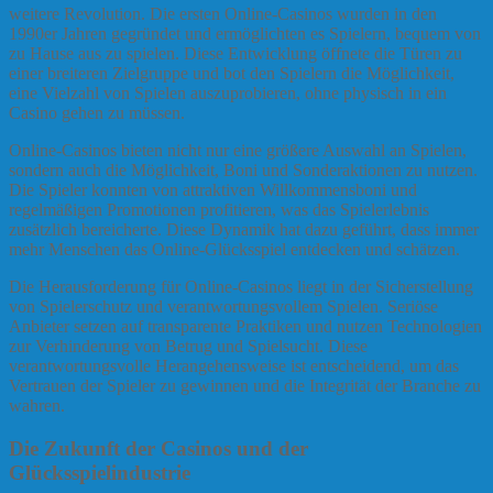
weitere Revolution. Die ersten Online-Casinos wurden in den
1990er Jahren gegründet und ermöglichten es Spielern, bequem von
zu Hause aus zu spielen. Diese Entwicklung öffnete die Türen zu
einer breiteren Zielgruppe und bot den Spielern die Möglichkeit,
eine Vielzahl von Spielen auszuprobieren, ohne physisch in ein
Casino gehen zu müssen.
Online-Casinos bieten nicht nur eine größere Auswahl an Spielen,
sondern auch die Möglichkeit, Boni und Sonderaktionen zu nutzen.
Die Spieler konnten von attraktiven Willkommensboni und
regelmäßigen Promotionen profitieren, was das Spielerlebnis
zusätzlich bereicherte. Diese Dynamik hat dazu geführt, dass immer
mehr Menschen das Online-Glücksspiel entdecken und schätzen.
Die Herausforderung für Online-Casinos liegt in der Sicherstellung
von Spielerschutz und verantwortungsvollem Spielen. Seriöse
Anbieter setzen auf transparente Praktiken und nutzen Technologien
zur Verhinderung von Betrug und Spielsucht. Diese
verantwortungsvolle Herangehensweise ist entscheidend, um das
Vertrauen der Spieler zu gewinnen und die Integrität der Branche zu
wahren.
Die Zukunft der Casinos und der
Glücksspielindustrie