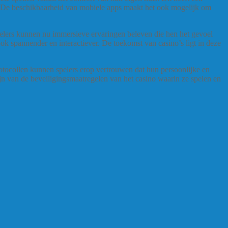
n. De beschikbaarheid van mobiele apps maakt het ook mogelijk om
pelers kunnen nu immersieve ervaringen beleven die hen het gevoel
ook spannender en interactiever. De toekomst van casino’s ligt in deze
rotocollen kunnen spelers erop vertrouwen dat hun persoonlijke en
 zijn van de beveiligingsmaatregelen van het casino waarin ze spelen en