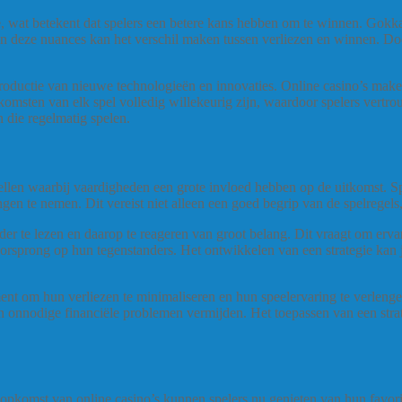
 wat betekent dat spelers een betere kans hebben om te winnen. Gokkas
an deze nuances kan het verschil maken tussen verliezen en winnen. Door
troductie van nieuwe technologieën en innovaties. Online casino’s ma
itkomsten van elk spel volledig willekeurig zijn, waardoor spelers ver
 die regelmatig spelen.
pellen waarbij vaardigheden een grote invloed hebben op de uitkomst. Sp
 te nemen. Dit vereist niet alleen een goed begrip van de spelregels,
r te lezen en daarop te reageren van groot belang. Dit vraagt om ervari
oorsprong op hun tegenstanders. Het ontwikkelen van een strategie kan j
 om hun verliezen te minimaliseren en hun speelervaring te verlengen
n onnodige financiële problemen vermijden. Het toepassen van een strat
opkomst van online casino’s kunnen spelers nu genieten van hun favorie