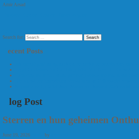
Amir Arsad
Traveller | Content Creator | Travel vlogger
Contact Me
Search for:
Recent Posts
Jak zacząć grać na nginx: krok po kroku do bezpiecznej zabaw
Legal Guidelines for Gambling What You Need to Know About 
Exploring the thrill Online gambling versus the traditional casi
Die Kunst der finanziellen Verwaltung im Glücksspiel verstehe
Nopeat nostot ja talletukset: Mastercard kasinot 2026 vertailuss
Blog Post
Sterren en hun geheimen Onthull
June 19, 2026
public
by
azreeceli