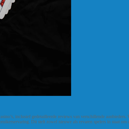
casino’s, inclusief gedetailleerde reviews van verschillende aanbiede
uikerservaring. Dit stelt zowel nieuwe als ervaren spelers in staat om 