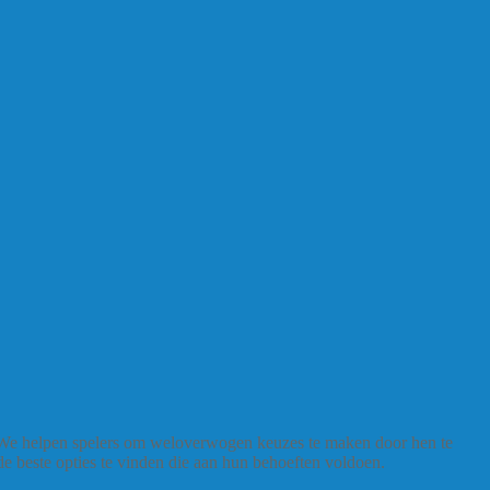
rs. We helpen spelers om weloverwogen keuzes te maken door hen te
de beste opties te vinden die aan hun behoeften voldoen.