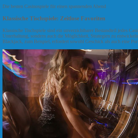
Die besten Casinospiele für einen spannenden Abend
Klassische Tischspiele: Zeitlose Favoriten
Klassische Tischspiele sind ein unverzichtbarer Bestandteil jedes Cas
Unterhaltung, sondern auch die Möglichkeit, Strategien zu entwicke
Blackjack, zum Beispiel, erfordert sowohl Geschick als auch eine Por