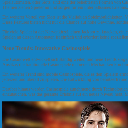
Spielautomaten, oder Slots, sind eine der beliebtesten Formen von Ca
Themen ziehen Spieler an und sorgen für ein unterhaltsames Erlebni
Ein weiterer Vorteil von Slots ist die Vielfalt an Spielmöglichkeiten
Diese Features bieten nicht nur die Chance auf hohe Gewinne, sonde
Für viele Spieler ist der Nervenkitzel, einen Jackpot zu knacken, ei
Spielen an diesen Automaten ist einfach und erfordert keine spezielle
Neue Trends: Innovative Casinospiele
Die Casinowelt entwickelt sich ständig weiter, und neue Trends sorgen
Ansätze, die traditionelle Casinospiele mit neuen Mechaniken kombini
Ein weiterer Trend sind mobile Casinospiele, die es den Spielern ermö
jederzeit und überall zu spielen. Die Entwicklung von benutzerfreun
Darüber hinaus werden Casinospiele zunehmend durch Technologien wi
einzutauchen, was das gesamte Erlebnis auf ein neues Niveau hebt. M