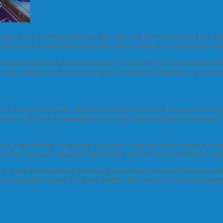
nnung, wenn die Kugel über das Rad rollt, und die Vorfreude auf das E
s hin zu komplexeren Einsätzen, bieten Spielern die Freiheit, ihr Ris
itsspieler als auch Profis ansprechen. Texas Hold’em ist besonders bel
sein, sondern auch dazu beitragen, die eigenen Fähigkeiten zu verbess
 zu Ihnen nach Hause. Mit echten Dealern und einer interaktiven Umgebu
rn, in Echtzeit zu interagieren, was das Erlebnis erheblich bereichert.
einer komfortablen Umgebung zu spielen, ohne das Haus verlassen zu müs
eutet, dass man auch spontane Spielabende mit Freunden veranstalten ka
t. Dank hochmoderner Streaming-Technologie sind die Bilder klar und fl
 den sozialen Aspekt des Spiels fördert. Dies macht Live-Casino-Spiele