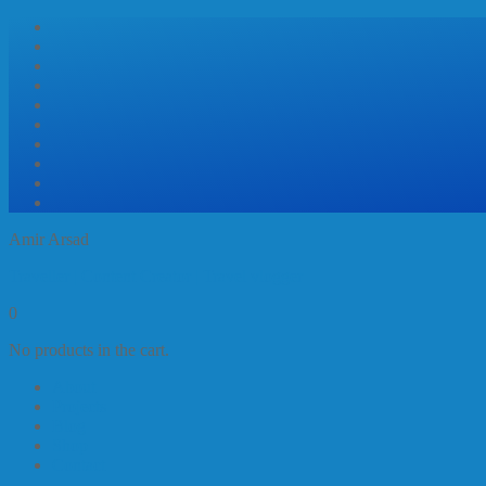
Amir Arsad
Traveller | Content Creator | Travel vlogger
0
No products in the cart.
About
Projects
Blog
Shop
Contact