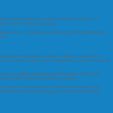
rgebnis machen jedes Spiel zu einem aufregenden Erlebnis. Die
iko nach ihren Vorlieben zu steuern.
iebt und bietet eine Mischung aus Strategie, Bluff und Psychologie.
ern.
ng fühlen sich Spieler, als wären sie Teil eines realen Spiels.
 Diese Form des Spielens wird immer beliebter und zieht viele Spieler
sen. Die digitale Infrastruktur macht es einfach, jederzeit und
nn, ohne lange Vorbereitungen treffen zu müssen.
üssig, und die Interaktion mit den Dealern ist nahtlos. Spieler
 besonders attraktiv für diejenigen, die eine Gemeinschaft und