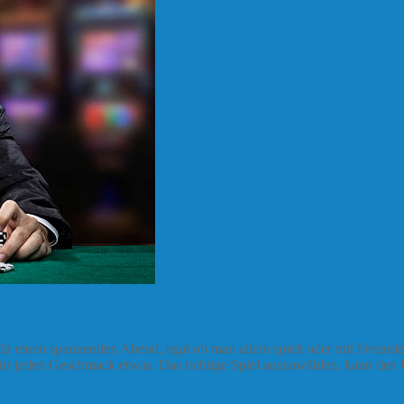
n für einen spannenden Abend, egal ob man allein spielt oder mit Freun
s für jeden Geschmack etwas. Das richtige Spiel auszuwählen, kann de