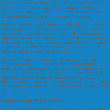
d’euros. Leur capacité à lire les autres joueurs, à bluffer et à gérer les
enjeux les plus élevés les a propulsés au sommet de ce sport
cérébral. Ils ne sont pas seulement des joueurs, mais des stratèges
capables de prendre des décisions éclairées sous pression.
Phil Ivey, souvent considéré comme le meilleur joueur de poker de
tous les temps, est connu pour sa capacité à jouer à des niveaux de
mise exorbitants. Ses succès au World Series of Poker en font une
figure emblématique, mais son histoire ne se limite pas à ses gains.
Ivey a également été impliqué dans des controverses, notamment des
accusations de tricherie dans certains casinos, ce qui souligne la
ligne fine entre le jeu audacieux et l’éthique du jeu.
De son côté, Daniel Negreanu est célèbre pour son approche
empathique du jeu, utilisant sa compréhension des émotions
humaines pour influencer ses adversaires. Avec des millions d’euros
en gains et un style de jeu qui mélange intuition et stratégie, il est
une source d’inspiration pour les jeunes joueurs. Leurs histoires
illustrent comment le poker peut être à la fois un jeu de hasard et une
démonstration de compétences, où l’audace peut mener à des succès
extraordinaires.
Les parieurs sportifs audacieux
Dans le domaine des paris sportifs, des personnalités comme Billy