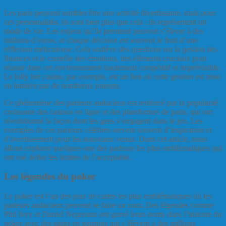
Les paris peuvent sembler être une activité divertissante, mais pour
ces personnalités, ils sont bien plus que cela : ils représentent un
mode de vie. Les enjeux qu’ils prennent peuvent s’élever à des
millions d’euros, et chaque décision est souvent le fruit d’une
réflexion méticuleuse. Cela soulève des questions sur la gestion des
finances et le contrôle des émotions, des éléments cruciaux pour
réussir dans cet environnement hautement compétitif et imprévisible.
Le lolly bet casino, par exemple, est un lieu où cette gestion est mise
en lumière par de nombreux joueurs.
Ce phénomène des parieurs audacieux est renforcé par la popularité
croissante des casinos en ligne et des plateformes de paris, qui ont
révolutionné la façon dont les gens s’engagent dans le jeu. Les
exemples de ces parieurs célèbres servent souvent d’inspiration et
d’avertissement pour les nouveaux venus. Dans cet article, nous
allons explorer quelques-uns des parieurs les plus emblématiques qui
ont osé défier les limites de l’acceptable.
Les légendes du poker
Le poker est l’un des jeux de cartes les plus emblématiques où les
parieurs audacieux peuvent se faire un nom. Des légendes comme
Phil Ivey et Daniel Negreanu ont gravé leurs noms dans l’histoire du
poker avec des gains en tournois qui s’élèvent à des millions