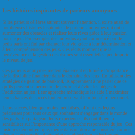
Les histoires inspirantes de parieurs anonymes
Si les parieurs célèbres attirent souvent l’attention, il existe aussi de
nombreuses histoires inspirantes de parieurs anonymes qui ont su
surmonter des obstacles et réaliser leurs rêves grâce à leur passion
pour le jeu. Par exemple, des individus ayant commencé par de
petits paris ont fini par changer leur vie grâce à leur détermination et
à leur compréhension des jeux. Ces récits montrent que la
persévérance et la gestion des risques sont essentielles, peu importe
le niveau de jeu.
Ces parieurs anonymes mettent également en lumière l’importance
de la discipline financière dans le domaine des jeux. En utilisant des
stratégies de gestion de bankroll, ils apprennent à ne parier que ce
qu’ils peuvent se permettre de perdre et à éviter les pièges de
l’addiction au jeu. Leur approche méthodique les aide à maximiser
leurs chances de succès tout en préservant leur bien-être personnel.
Leurs succès, bien que moins médiatisés, offrent des leçons
précieuses pour tous ceux qui souhaitent s’engager dans le monde
des paris. En partageant leurs expériences, ils contribuent à
sensibiliser sur l’importance d’une approche responsable du jeu. Ces
histoires démontrent que, même dans un domaine considéré comme
risqué, il est possible d’atteindre des objectifs avec les bonnes