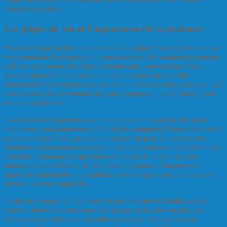
stratégies en place.
Les pièges du jeu et l’importance de la prudence
Malgré l’attrait du jeu et la possibilité de gains massifs, il est crucial
de reconnaître les pièges qui y sont associés. De nombreux parieurs
célèbres ont connu des échecs retentissants, souvent dus à une
gestion financière imprudente ou à un manque de contrôle
émotionnel. Ces expériences servent d’avertissements pour ceux qui
s’aventurent dans le monde des paris, rappelant que la chance peut
tourner rapidement.
Les histoires de parieurs ayant tout perdu en raison de décisions
impulsives sont nombreuses. Ces récits soulignent l’importance de la
prudence et de l’analyse avant de placer un pari. La gestion des
émotions est tout aussi essentielle ; les pertes peuvent engendrer des
réactions irrationnelles qui mènent à des paris de plus en plus
audacieux dans l’espoir de récupérer des pertes. Adopter une
approche rationnelle et disciplinée est la clé pour survivre dans cet
environnement compétitif.
En fin de compte, la ligne entre le jeu amusant et l’addiction est
souvent floue. La conscience des risques et la mise en place de
limites personnelles peuvent aider à naviguer dans ce monde