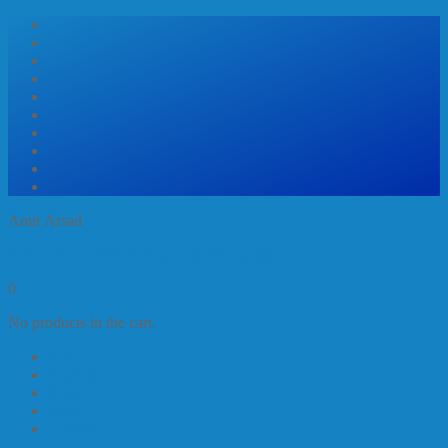
Amir Arsad
Traveller | Content Creator | Travel vlogger
0
No products in the cart.
About
Projects
Blog
Shop
Contact