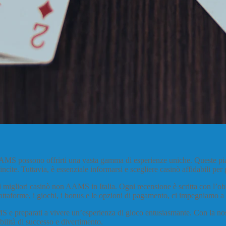
 AAMS possono offrirti una vasta gamma di esperienze uniche. Queste pi
cite. Tuttavia, è essenziale informarsi e scegliere casinò affidabili per g
ui migliori casinò non AAMS in Italia. Ogni recensione è scritta con l’obi
ttaforme, i giochi, i bonus e le opzioni di pagamento, ci impegniamo a r
MS e preparati a vivere un’esperienza di gioco entusiasmante. Con la no
lità di successo e divertimento.