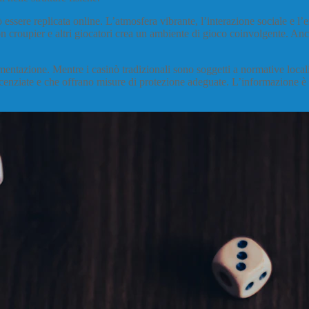
essere replicata online. L’atmosfera vibrante, l’interazione sociale e l’
e con croupier e altri giocatori crea un ambiente di gioco coinvolgente. 
mentazione. Mentre i casinò tradizionali sono soggetti a normative locali
icenziate e che offrano misure di protezione adeguate. L’informazione è 