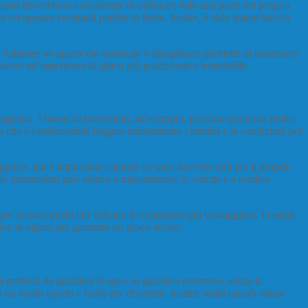
catori dovrebbero considerare di utilizzare solo una parte del proprio
cuperare eventuali perdite in fretta. Inoltre, è utile tenere traccia
e. Adottare un approccio razionale e disciplinato permette di mantenere
 avere un’esperienza di gioco più gratificante e sostenibile.
ompagnano. I bonus di benvenuto, ad esempio, possono sembrare molto
ca che è fondamentale leggere attentamente i termini e le condizioni per
giose, ma è importante valutare se sono davvero utili per il proprio
lle promozioni può aiutare a massimizzare le vincite e a rendere
i per trovare quelli che offrono le condizioni più vantaggiose. I casinò
ve in vigore per garantire un gioco sicuro.
hi preferiti da qualsiasi luogo e in qualsiasi momento, senza la
un modo rapido e facile per divertirsi. Inoltre, molti casinò online