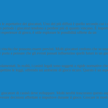
 aspettative dei giocatori. Uno dei più diffusi è quello secondo cui i ca
lungo periodo i giocatori tendono a perdere più di quanto vincano. È impo
 esperienze di gioco, è utile esplorare le possibilità offerte da un
casino
i vincita che possono essere previsti. Molti giocatori credono che se un
he porta a pensare che gli eventi passati influenzino quelli futuri in u
olamentati. In realtà, i casinò legali sono soggetti a rigide normative ch
ispettino le leggi, offrendo un ambiente di gioco sicuro. Questo è un aspe
iocatore di casinò deve sviluppare. Molti neofiti trascurano questo aspe
prevenire decisioni affrettate o impulsive durante il gioco. Giocare in mo