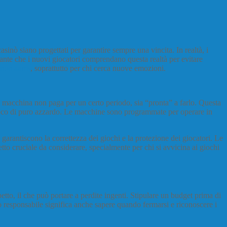
sinò siano progettati per garantire sempre una vincita. In realtà, i
rtante che i nuovi giocatori comprendano questa realtà per evitare
 non aams
, soprattutto per chi cerca nuove emozioni.
a macchina non paga per un certo periodo, sia “pronta” a farlo. Questa
n gioco di puro azzardo. Le macchine sono programmate per operare in
e garantiscono la correttezza dei giochi e la protezione dei giocatori. Le
tto cruciale da considerare, specialmente per chi si avvicina ai giochi
tto, il che può portare a perdite ingenti. Stipulare un budget prima di
do responsabile significa anche sapere quando fermarsi e riconoscere i